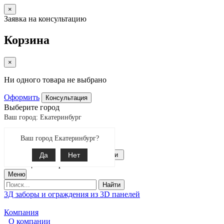
×
Заявка на консультацию
Корзина
×
Ни одного товара не выбрано
Оформить
Консультация
Выберите город
Ваш город: Екатеринбург
Екатеринбург
Ваш город Екатеринбург?
Поиск
8-343-287-92-92
Да
Связаться с нами
Нет
0
позиции товаров
Меню
Найти
3Д заборы и ограждения из 3D панелей
Компания
О компании