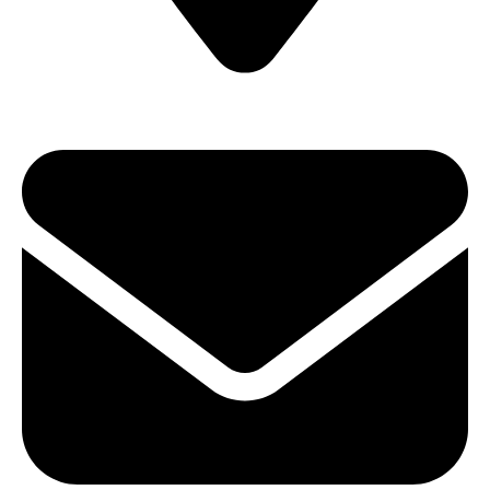
ул. Карла Либкнехта, 22 (Офис 604)