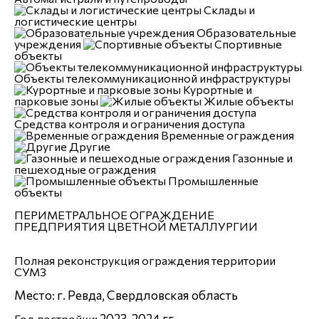
Склады и
логистические центры
Образовательные
учреждения
Спортивные
объекты
Объекты телекоммуникационной инфраструктуры
Курортные и
парковые зоны
Жилые объекты
Средства контроля и ограничения доступа
Временные ограждения
Другие
Газонные и
пешеходные ограждения
Промышленные
объекты
п
ПЕРИМЕТРАЛЬНОЕ ОГРАЖДЕНИЕ
ПРЕДПРИЯТИЯ ЦВЕТНОЙ МЕТАЛЛУРГИИ
Полная реконструкция ограждения территории
СУМЗ
Место
г. Ревда, Свердловская область
:
2023-2024 гг.
Год постройки: