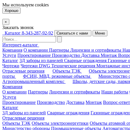
Мы используем
cookies
Хорошо
×
Заказать звонок
Каталог
8-343-287-92-92
Связаться с нами
Меню
Интернет-каталог
Компания
О компании
Партнеры
Лицензии и сертификаты
На
Услуги
Проектирование
Производство
Доставка
Монтаж
Вопро
Каталог
3Д заборы из панелей
Сварные ограждения
Газонные 
Чертежи
Чертежи DWG
Технические решения
Монтажные инс
Отраслевые решения
Объекты ТЭК
Объекты электроэн
порты
ФСИН, МВД, режимные объекты
Министерство
Агропромышленный комплекс
Школы, детские сады, парк
Компания
О компании
Партнеры
Лицензии и сертификаты
Наши работы
Услуги
Проектирование
Производство
Доставка
Монтаж
Вопрос-ответ
Каталог
3Д заборы из панелей
Сварные ограждения
Газонные огражден
Отраслевые решения
Объекты ТЭК
Объекты электроэнергетики
Объекты атомной о
Министерство обороны
Промышленные объекты
Автомагистр