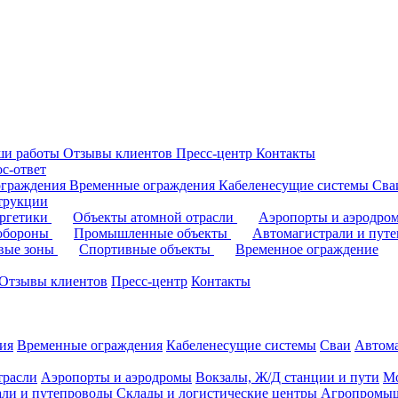
ши работы
Отзывы клиентов
Пресс-центр
Контакты
с-ответ
ограждения
Временные ограждения
Кабеленесущие системы
Cв
трукции
ергетики
Объекты атомной отрасли
Аэропорты и аэродр
 обороны
Промышленные объекты
Автомагистрали и пут
овые зоны
Спортивные объекты
Временное ограждение
Отзывы клиентов
Пресс-центр
Контакты
ия
Временные ограждения
Кабеленесущие системы
Cваи
Автома
трасли
Аэропорты и аэродромы
Вокзалы, Ж/Д станции и пути
Мо
али и путепроводы
Склады и логистические центры
Агропромыш