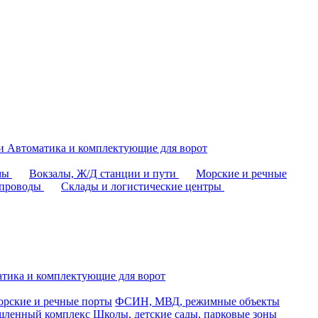
аи
Автоматика и комплектующие для ворот
омы
Вокзалы, Ж/Д станции и пути
Морские и речные
епроводы
Склады и логистические центры
тика и комплектующие для ворот
рские и речные порты
ФСИН, МВД, режимные объекты
ленный комплекс
Школы, детские сады, парковые зоны