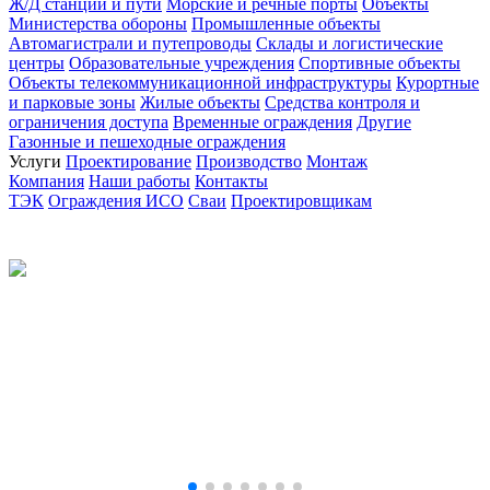
Ж/Д станции и пути
Морские и речные порты
Объекты
Министерства обороны
Промышленные объекты
Автомагистрали и путепроводы
Склады и логистические
центры
Образовательные учреждения
Спортивные объекты
Объекты телекоммуникационной инфраструктуры
Курортные
и парковые зоны
Жилые объекты
Средства контроля и
ограничения доступа
Временные ограждения
Другие
Газонные и пешеходные ограждения
Услуги
Проектирование
Производство
Монтаж
Компания
Наши работы
Контакты
ТЭК
Ограждения ИСО
Сваи
Проектировщикам
Политика конфиденциальности
© 2012-2026 Все права защищены.