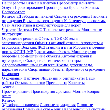
Наши работы
Отзывы клиентов
Пресс-центр
Контакты
Услуги
Проектирование
Производство
Доставка
Монтаж
Вопрос-ответ
Каталог
3Д заборы из панелей
Сварные ограждения
Газонные
ограждения
Временные ограждения
Кабеленесущие системы
Cваи
Автоматика и комплектующие для ворот
Чертежи
Чертежи DWG
Технические решения
Монтажные
инструкции
Отраслевые решения
Объекты ТЭК
Объекты
электроэнергетики
Объекты атомной отрасли
Аэропорты и
аэродромы
Вокзалы, Ж/Д станции и пути
Морские и речные
порты
ФСИН, МВД, режимные объекты
Министерство
обороны
Промышленные объекты
Автомагистрали и
путепроводы
Склады и логистические центры
Агропромышленный комплекс
Школы, детские сады,
парковые зоны
Спортивные объекты
Временное ограждение
Компания
О компании
Партнеры
Лицензии и сертификаты
Наши
работы
Отзывы клиентов
Пресс-центр
Контакты
Услуги
Проектирование
Производство
Доставка
Монтаж
Вопрос-
ответ
Каталог
3Д заборы из панелей
Сварные ограждения
Газонные
ограждения
Временные ограждения
Кабеленесущие системы