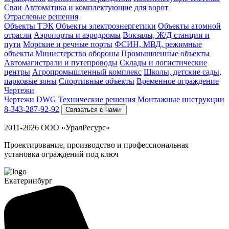
Cваи
Автоматика и комплектующие для ворот
Отраслевые решения
Объекты ТЭК
Объекты электроэнергетики
Объекты атомной
отрасли
Аэропорты и аэродромы
Вокзалы, Ж/Д станции и
пути
Морские и речные порты
ФСИН, МВД, режимные
объекты
Министерство обороны
Промышленные объекты
Автомагистрали и путепроводы
Склады и логистические
центры
Агропромышленный комплекс
Школы, детские сады,
парковые зоны
Спортивные объекты
Временное ограждение
Чертежи
Чертежи DWG
Технические решения
Монтажные инструкции
8-343-287-92-92
Связаться с нами
2011-2026 ООО «УралРесурс»
Проектирование, производство и профессиональная
установка ограждений под ключ
Екатеринбург