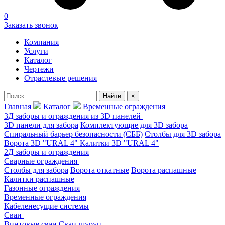
0
Заказать звонок
Компания
Услуги
Каталог
Чертежи
Отраслевые решения
Найти
×
Главная
Каталог
Временные ограждения
3Д заборы и ограждения из 3D панелей
3D панели для забора
Комплектующие для 3D забора
Спиральный барьер безопасности (СББ)
Столбы для 3D забора
Ворота 3D "URAL 4"
Калитки 3D "URAL 4"
2Д заборы и ограждения
Сварные ограждения
Столбы для забора
Ворота откатные
Ворота распашные
Калитки распашные
Газонные ограждения
Временные ограждения
Кабеленесущие системы
Сваи
Винтовые сваи
Сваи-шуруп