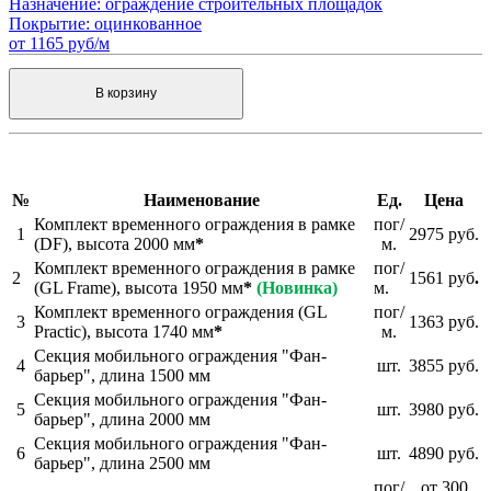
Назначение:
ограждение строительных площадок
Покрытие:
оцинкованное
от 1165 руб/м
В корзину
№
Наименование
Ед.
Цена
Комплект временного ограждения в рамке
пог/
1
2975 руб.
(DF), высота 2000 мм
*
м.
Комплект временного ограждения в рамке
пог/
2
1561
руб
.
(GL Frame), высота 1950 мм
*
(
Новинка)
м.
Комплект временного ограждения (GL
пог/
3
1363
руб.
Practic), высота 1740 мм
*
м.
Секция мобильного ограждения "Фан-
4
шт.
3855 руб.
барьер", длина 1500 мм
Секция мобильного ограждения "Фан-
5
шт.
3980 руб.
барьер", длина 2000 мм
Секция мобильного ограждения "Фан-
6
шт.
4890 руб.
барьер", длина 2500 мм
пог/
от 300