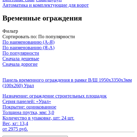
Автоматика и комплектующие для ворот
Временные ограждения
Фильтр
Сортировать по:
По популярности
По наименованию (А-Я)
По наименованию (Я-А)
По популярности
Сначала дешевые
Сначала дорогие
Панель временного ограждения в рамке В/Ш 1950х3350х3мм
(100х260) Урал
Назначение:
ограждение строительных площадок
Серия панелей:
«Урал»
Покрытие:
оцинкованное
Толщина прутка, мм:
3,0
Количество в упаковке, шт:
24 шт.
Вес, кг:
13,4
от 2975 руб.