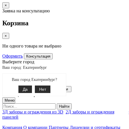
×
Заявка на консультацию
Корзина
×
Ни одного товара не выбрано
Оформить
Консультация
Выберите город
Ваш город: Екатеринбург
Екатеринбург
Ваш город Екатеринбург?
Поиск
8-343-287-92-92
Да
Связаться с нами
Нет
0
позиции товаров
Меню
Найти
3Д заборы и ограждения из 3D
2Д заборы и ограждения
панелей
Компания
О компании
Партнеры
Лицензии и сертификаты