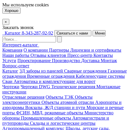
Мы используем
cookies
Хорошо
×
Заказать звонок
Каталог
8-343-287-92-92
Связаться с нами
Меню
Интернет-каталог
Компания
О компании
Партнеры
Лицензии и сертификаты
Наши работы
Отзывы клиентов
Пресс-центр
Контакты
Услуги
Проектирование
Производство
Доставка
Монтаж
Вопрос-ответ
Каталог
3Д заборы из панелей
Сварные ограждения
Газонные
ограждения
Временные ограждения
Кабеленесущие системы
Cваи
Автоматика и комплектующие для ворот
Чертежи
Чертежи DWG
Технические решения
Монтажные
инструкции
Отраслевые решения
Объекты ТЭК
Объекты
электроэнергетики
Объекты атомной отрасли
Аэропорты и
аэродромы
Вокзалы, Ж/Д станции и пути
Морские и речные
порты
ФСИН, МВД, режимные объекты
Министерство
обороны
Промышленные объекты
Автомагистрали и
путепроводы
Склады и логистические центры
Агропромышленный комплекс
Школы, детские сады,