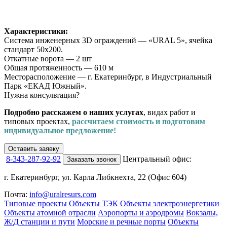
Характеристики:
Система инженерных 3D ограждений — «URAL 5», ячейка
стандарт 50х200.
Откатные ворота — 2 шт
Общая протяженность — 610 м
Месторасположение — г. Екатеринбург, в Индустриальный
Парк «ЕКАД Южный».
Нужна консультация?
Подробно расскажем о наших услугах
, видах работ и
типовых проектах,
рассчитаем стоимость и подготовим
индивидуальное предложение!
Оставить заявку
8-343-287-92-92
Центральный офис:
Заказать звонок
г. Екатеринбург, ул. Карла Либкнехта, 22 (Офис 604)
Почта:
info@uralresurs.com
Типовые проекты
Объекты ТЭК
Объекты электроэнергетики
Объекты атомной отрасли
Аэропорты и аэродромы
Вокзалы,
Ж/Д станции и пути
Морские и речные порты
Объекты