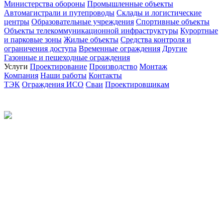
Министерства обороны
Промышленные объекты
Автомагистрали и путепроводы
Склады и логистические
центры
Образовательные учреждения
Спортивные объекты
Объекты телекоммуникационной инфраструктуры
Курортные
и парковые зоны
Жилые объекты
Средства контроля и
ограничения доступа
Временные ограждения
Другие
Газонные и пешеходные ограждения
Услуги
Проектирование
Производство
Монтаж
Компания
Наши работы
Контакты
ТЭК
Ограждения ИСО
Сваи
Проектировщикам
Политика конфиденциальности
© 2012-2026 Все права защищены.