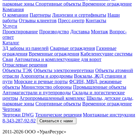
парковые зоны
Спортивные объекты
Временное ограждение
Компания
О компании
Партнеры
Лицензии и сертификаты
Наши
работы
Отзывы клиентов
Пресс-центр
Контакты
Услуги
Проектирование
Производство
Доставка
Монтаж
Вопрос-
ответ
Каталог
3Д заборы из панелей
Сварные ограждения
Газонные
ограждения
Временные ограждения
Кабеленесущие системы
Cваи
Автоматика и комплектующие для ворот
Отраслевые решения
Объекты ТЭК
Объекты электроэнергетики
Объекты атомной
отрасли
Аэропорты и аэродромы
Вокзалы, Ж/Д станции и
пути
Морские и речные порты
ФСИН, МВД, режимные
объекты
Министерство обороны
Промышленные объекты
Автомагистрали и путепроводы
Склады и логистические
центры
Агропромышленный комплекс
Школы, детские сады,
парковые зоны
Спортивные объекты
Временное ограждение
Чертежи
Чертежи DWG
Технические решения
Монтажные инструкции
8-343-287-92-92
Связаться с нами
2011-2026 ООО «УралРесурс»