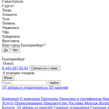
Севастополь
Сургут
Тверь
Тольятти
Тула
Тюмень
Ульяновск
Уфа
Хабаровск
Ярославль
Ваш город Екатеринбург?
Да
Нет
Екатеринбург
Поиск
8-343-287-92-92
Связаться с нами
0
позиции товаров
Меню
Найти
3Д заборы и ограждения из 3D панелей
Компания
О компании
Партнеры
Лицензии и сертификаты
На
Услуги
Проектирование
Производство
Доставка
Монтаж
Вопро
Каталог
3Д заборы из панелей
Сварные ограждения
Газонные 