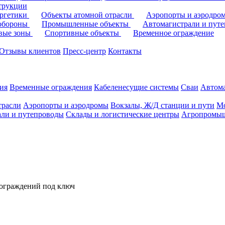
трукции
ергетики
Объекты атомной отрасли
Аэропорты и аэродр
 обороны
Промышленные объекты
Автомагистрали и пут
овые зоны
Спортивные объекты
Временное ограждение
Отзывы клиентов
Пресс-центр
Контакты
ия
Временные ограждения
Кабеленесущие системы
Cваи
Автома
трасли
Аэропорты и аэродромы
Вокзалы, Ж/Д станции и пути
Мо
али и путепроводы
Склады и логистические центры
Агропромыш
 ограждений под ключ