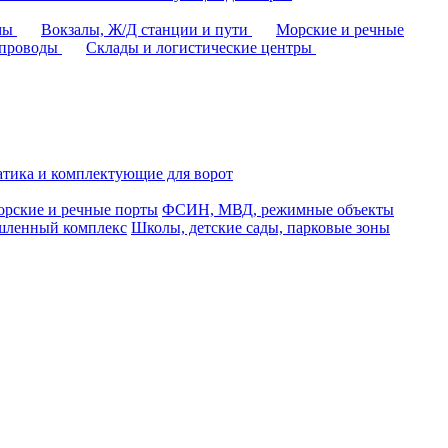
омы
Вокзалы, Ж/Д станции и пути
Морские и речные
епроводы
Склады и логистические центры
тика и комплектующие для ворот
рские и речные порты
ФСИН, МВД, режимные объекты
ленный комплекс
Школы, детские сады, парковые зоны