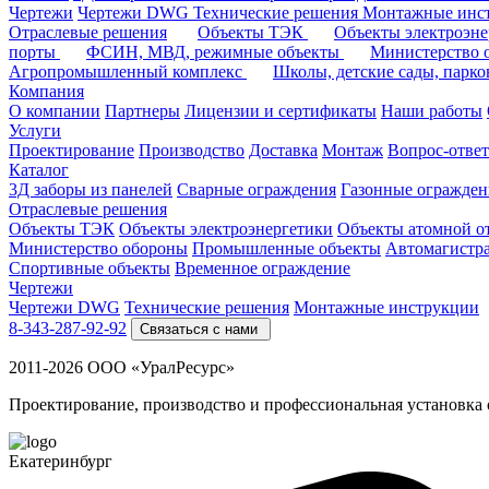
Чертежи
Чертежи DWG
Технические решения
Монтажные инс
Отраслевые решения
Объекты ТЭК
Объекты электроэн
порты
ФСИН, МВД, режимные объекты
Министерство
Агропромышленный комплекс
Школы, детские сады, парк
Компания
О компании
Партнеры
Лицензии и сертификаты
Наши работы
Услуги
Проектирование
Производство
Доставка
Монтаж
Вопрос-ответ
Каталог
3Д заборы из панелей
Сварные ограждения
Газонные огражден
Отраслевые решения
Объекты ТЭК
Объекты электроэнергетики
Объекты атомной о
Министерство обороны
Промышленные объекты
Автомагистр
Спортивные объекты
Временное ограждение
Чертежи
Чертежи DWG
Технические решения
Монтажные инструкции
8-343-287-92-92
Связаться с нами
2011-2026 ООО «УралРесурс»
Проектирование, производство и профессиональная установка
Екатеринбург