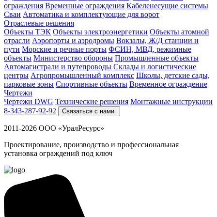
ограждения
Временные ограждения
Кабеленесущие системы
Cваи
Автоматика и комплектующие для ворот
Отраслевые решения
Объекты ТЭК
Объекты электроэнергетики
Объекты атомной
отрасли
Аэропорты и аэродромы
Вокзалы, Ж/Д станции и
пути
Морские и речные порты
ФСИН, МВД, режимные
объекты
Министерство обороны
Промышленные объекты
Автомагистрали и путепроводы
Склады и логистические
центры
Агропромышленный комплекс
Школы, детские сады,
парковые зоны
Спортивные объекты
Временное ограждение
Чертежи
Чертежи DWG
Технические решения
Монтажные инструкции
8-343-287-92-92
Связаться с нами
2011-2026 ООО «УралРесурс»
Проектирование, производство и профессиональная
установка ограждений под ключ