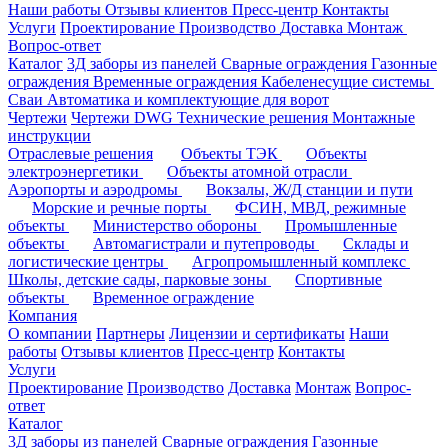
Наши работы
Отзывы клиентов
Пресс-центр
Контакты
Услуги
Проектирование
Производство
Доставка
Монтаж
Вопрос-ответ
Каталог
3Д заборы из панелей
Сварные ограждения
Газонные
ограждения
Временные ограждения
Кабеленесущие системы
Cваи
Автоматика и комплектующие для ворот
Чертежи
Чертежи DWG
Технические решения
Монтажные
инструкции
Отраслевые решения
Объекты ТЭК
Объекты
электроэнергетики
Объекты атомной отрасли
Аэропорты и аэродромы
Вокзалы, Ж/Д станции и пути
Морские и речные порты
ФСИН, МВД, режимные
объекты
Министерство обороны
Промышленные
объекты
Автомагистрали и путепроводы
Склады и
логистические центры
Агропромышленный комплекс
Школы, детские сады, парковые зоны
Спортивные
объекты
Временное ограждение
Компания
О компании
Партнеры
Лицензии и сертификаты
Наши
работы
Отзывы клиентов
Пресс-центр
Контакты
Услуги
Проектирование
Производство
Доставка
Монтаж
Вопрос-
ответ
Каталог
3Д заборы из панелей
Сварные ограждения
Газонные