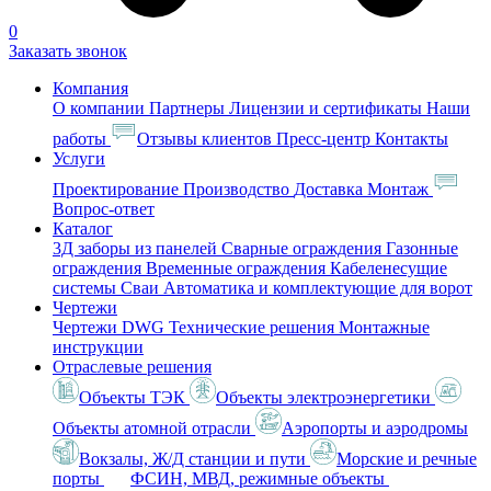
0
Заказать звонок
Компания
О компании
Партнеры
Лицензии и сертификаты
Наши
работы
Отзывы клиентов
Пресс-центр
Контакты
Услуги
Проектирование
Производство
Доставка
Монтаж
Вопрос-ответ
Каталог
3Д заборы из панелей
Сварные ограждения
Газонные
ограждения
Временные ограждения
Кабеленесущие
системы
Cваи
Автоматика и комплектующие для ворот
Чертежи
Чертежи DWG
Технические решения
Монтажные
инструкции
Отраслевые решения
Объекты ТЭК
Объекты электроэнергетики
Объекты атомной отрасли
Аэропорты и аэродромы
Вокзалы, Ж/Д станции и пути
Морские и речные
порты
ФСИН, МВД, режимные объекты