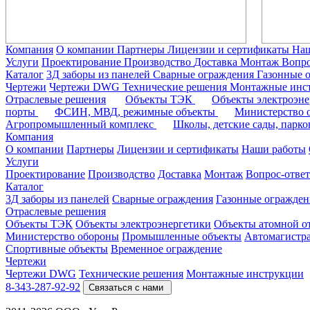
Компания
О компании
Партнеры
Лицензии и сертификаты
На
Услуги
Проектирование
Производство
Доставка
Монтаж
Вопро
Каталог
3Д заборы из панелей
Сварные ограждения
Газонные 
Чертежи
Чертежи DWG
Технические решения
Монтажные инс
Отраслевые решения
Объекты ТЭК
Объекты электроэн
порты
ФСИН, МВД, режимные объекты
Министерство
Агропромышленный комплекс
Школы, детские сады, парк
Компания
О компании
Партнеры
Лицензии и сертификаты
Наши работы
Услуги
Проектирование
Производство
Доставка
Монтаж
Вопрос-ответ
Каталог
3Д заборы из панелей
Сварные ограждения
Газонные огражден
Отраслевые решения
Объекты ТЭК
Объекты электроэнергетики
Объекты атомной о
Министерство обороны
Промышленные объекты
Автомагистр
Спортивные объекты
Временное ограждение
Чертежи
Чертежи DWG
Технические решения
Монтажные инструкции
8-343-287-92-92
Связаться с нами