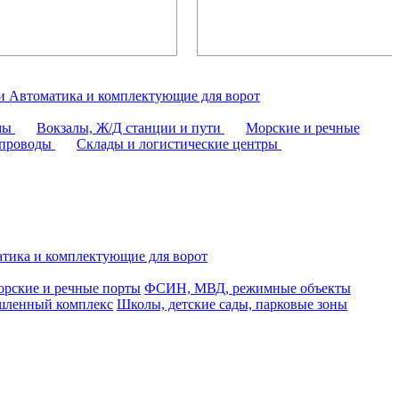
аи
Автоматика и комплектующие для ворот
омы
Вокзалы, Ж/Д станции и пути
Морские и речные
епроводы
Склады и логистические центры
тика и комплектующие для ворот
рские и речные порты
ФСИН, МВД, режимные объекты
ленный комплекс
Школы, детские сады, парковые зоны