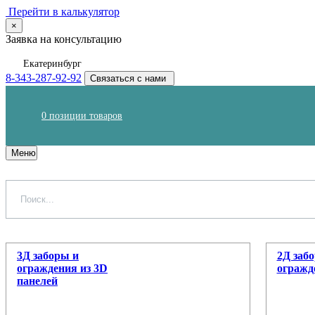
Перейти в калькулятор
×
Заявка на консультацию
Екатеринбург
8-343-287-92-92
Связаться с нами
0
позиции товаров
Меню
3Д заборы и
2Д заб
ограждения из 3D
огражд
панелей