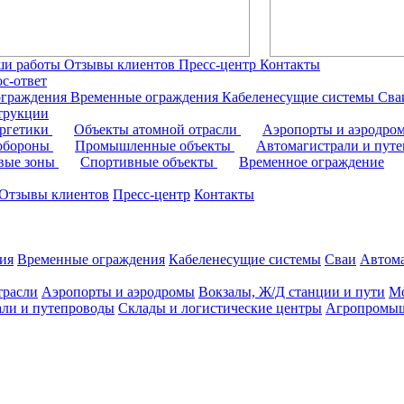
ши работы
Отзывы клиентов
Пресс-центр
Контакты
с-ответ
ограждения
Временные ограждения
Кабеленесущие системы
Cв
трукции
ергетики
Объекты атомной отрасли
Аэропорты и аэродр
 обороны
Промышленные объекты
Автомагистрали и пут
овые зоны
Спортивные объекты
Временное ограждение
Отзывы клиентов
Пресс-центр
Контакты
ия
Временные ограждения
Кабеленесущие системы
Cваи
Автома
трасли
Аэропорты и аэродромы
Вокзалы, Ж/Д станции и пути
Мо
али и путепроводы
Склады и логистические центры
Агропромыш