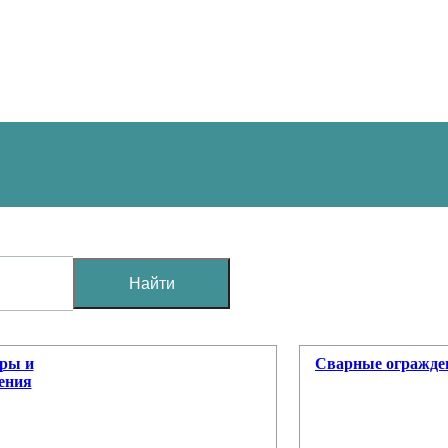
Найти
оры и
Сварные огражде
ения