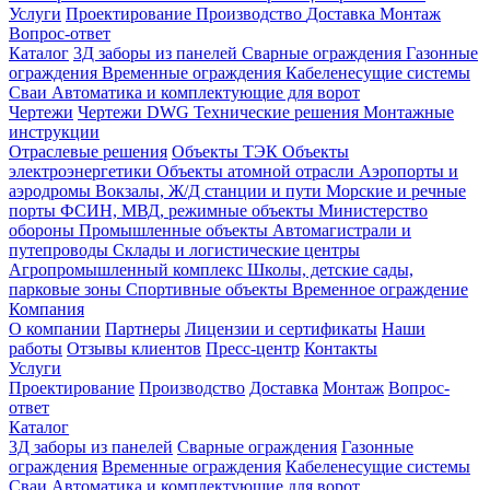
Услуги
Проектирование
Производство
Доставка
Монтаж
Вопрос-ответ
Каталог
3Д заборы из панелей
Сварные ограждения
Газонные
ограждения
Временные ограждения
Кабеленесущие системы
Cваи
Автоматика и комплектующие для ворот
Чертежи
Чертежи DWG
Технические решения
Монтажные
инструкции
Отраслевые решения
Объекты ТЭК
Объекты
электроэнергетики
Объекты атомной отрасли
Аэропорты и
аэродромы
Вокзалы, Ж/Д станции и пути
Морские и речные
порты
ФСИН, МВД, режимные объекты
Министерство
обороны
Промышленные объекты
Автомагистрали и
путепроводы
Склады и логистические центры
Агропромышленный комплекс
Школы, детские сады,
парковые зоны
Спортивные объекты
Временное ограждение
Компания
О компании
Партнеры
Лицензии и сертификаты
Наши
работы
Отзывы клиентов
Пресс-центр
Контакты
Услуги
Проектирование
Производство
Доставка
Монтаж
Вопрос-
ответ
Каталог
3Д заборы из панелей
Сварные ограждения
Газонные
ограждения
Временные ограждения
Кабеленесущие системы
Cваи
Автоматика и комплектующие для ворот