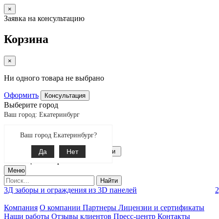
×
Заявка на консультацию
Корзина
×
Ни одного товара не выбрано
Оформить
Консультация
Выберите город
Ваш город: Екатеринбург
Екатеринбург
Ваш город Екатеринбург?
Поиск
8-343-287-92-92
Да
Связаться с нами
Нет
0
позиции товаров
Меню
Найти
3Д заборы и ограждения из 3D панелей
2
Компания
О компании
Партнеры
Лицензии и сертификаты
Наши работы
Отзывы клиентов
Пресс-центр
Контакты