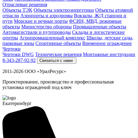
Отраслевые решения
Объекты ТЭК
Объекты электроэнергетики
Объекты атомной
отрасли
Аэропорты и аэродромы
Вокзалы, Ж/Д станции и
пути
Морские и речные порты
ФСИН, МВД, режимные
объекты
Министерство обороны
Промышленные объекты
Автомагистрали и путепроводы
Склады и логистические
центры
Агропромышленный комплекс
Школы, детские сады,
парковые зоны
Спортивные объекты
Временное ограждение
Чертежи
Чертежи DWG
Технические решения
Монтажные инструкции
8-343-287-92-92
Связаться с нами
2011-2026 ООО «УралРесурс»
Проектирование, производство и профессиональная
установка ограждений под ключ
Екатеринбург