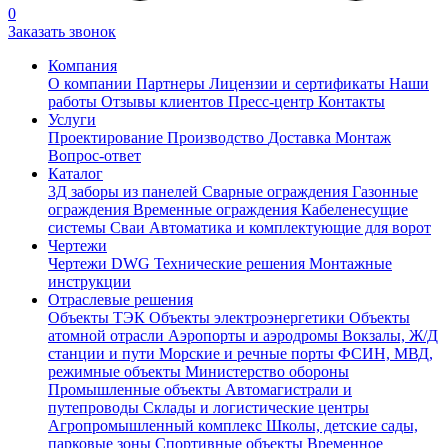
0
Заказать звонок
Компания
О компании
Партнеры
Лицензии и сертификаты
Наши
работы
Отзывы клиентов
Пресс-центр
Контакты
Услуги
Проектирование
Производство
Доставка
Монтаж
Вопрос-ответ
Каталог
3Д заборы из панелей
Сварные ограждения
Газонные
ограждения
Временные ограждения
Кабеленесущие
системы
Cваи
Автоматика и комплектующие для ворот
Чертежи
Чертежи DWG
Технические решения
Монтажные
инструкции
Отраслевые решения
Объекты ТЭК
Объекты электроэнергетики
Объекты
атомной отрасли
Аэропорты и аэродромы
Вокзалы, Ж/Д
станции и пути
Морские и речные порты
ФСИН, МВД,
режимные объекты
Министерство обороны
Промышленные объекты
Автомагистрали и
путепроводы
Склады и логистические центры
Агропромышленный комплекс
Школы, детские сады,
парковые зоны
Спортивные объекты
Временное