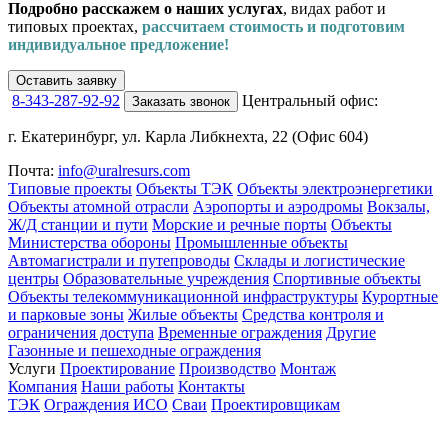
Подробно расскажем о наших услугах
, видах работ и
типовых проектах,
рассчитаем стоимость и подготовим
индивидуальное предложение!
Оставить заявку
8-343-287-92-92
Центральный офис:
Заказать звонок
г. Екатеринбург, ул. Карла Либкнехта, 22 (Офис 604)
Почта:
info@uralresurs.com
Типовые проекты
Объекты ТЭК
Объекты электроэнергетики
Объекты атомной отрасли
Аэропорты и аэродромы
Вокзалы,
Ж/Д станции и пути
Морские и речные порты
Объекты
Министерства обороны
Промышленные объекты
Автомагистрали и путепроводы
Склады и логистические
центры
Образовательные учреждения
Спортивные объекты
Объекты телекоммуникационной инфраструктуры
Курортные
и парковые зоны
Жилые объекты
Средства контроля и
ограничения доступа
Временные ограждения
Другие
Газонные и пешеходные ограждения
Услуги
Проектирование
Производство
Монтаж
Компания
Наши работы
Контакты
ТЭК
Ограждения ИСО
Сваи
Проектировщикам