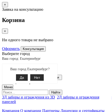
×
Заявка на консультацию
Корзина
×
Ни одного товара не выбрано
Оформить
Консультация
Выберите город
Ваш город: Екатеринбург
Екатеринбург
Ваш город Екатеринбург?
Поиск
8-343-287-92-92
Да
Связаться с нами
Нет
0
позиции товаров
Меню
Найти
3Д заборы и ограждения из 3D
2Д заборы и ограждения
панелей
Компания
О компании
Партнеры
Лицензии и сертификаты