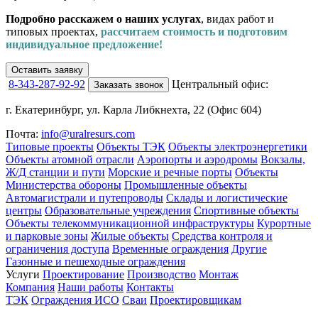
Подробно расскажем о наших услугах
, видах работ и
типовых проектах,
рассчитаем стоимость и подготовим
индивидуальное предложение!
Оставить заявку
8-343-287-92-92
Центральный офис:
Заказать звонок
г. Екатеринбург, ул. Карла Либкнехта, 22 (Офис 604)
Почта:
info@uralresurs.com
Типовые проекты
Объекты ТЭК
Объекты электроэнергетики
Объекты атомной отрасли
Аэропорты и аэродромы
Вокзалы,
Ж/Д станции и пути
Морские и речные порты
Объекты
Министерства обороны
Промышленные объекты
Автомагистрали и путепроводы
Склады и логистические
центры
Образовательные учреждения
Спортивные объекты
Объекты телекоммуникационной инфраструктуры
Курортные
и парковые зоны
Жилые объекты
Средства контроля и
ограничения доступа
Временные ограждения
Другие
Газонные и пешеходные ограждения
Услуги
Проектирование
Производство
Монтаж
Компания
Наши работы
Контакты
ТЭК
Ограждения ИСО
Сваи
Проектировщикам