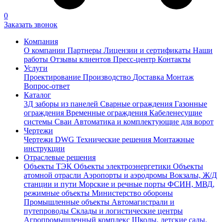
0
Заказать звонок
Компания
О компании
Партнеры
Лицензии и сертификаты
Наши
работы
Отзывы клиентов
Пресс-центр
Контакты
Услуги
Проектирование
Производство
Доставка
Монтаж
Вопрос-ответ
Каталог
3Д заборы из панелей
Сварные ограждения
Газонные
ограждения
Временные ограждения
Кабеленесущие
системы
Cваи
Автоматика и комплектующие для ворот
Чертежи
Чертежи DWG
Технические решения
Монтажные
инструкции
Отраслевые решения
Объекты ТЭК
Объекты электроэнергетики
Объекты
атомной отрасли
Аэропорты и аэродромы
Вокзалы, Ж/Д
станции и пути
Морские и речные порты
ФСИН, МВД,
режимные объекты
Министерство обороны
Промышленные объекты
Автомагистрали и
путепроводы
Склады и логистические центры
Агропромышленный комплекс
Школы, детские сады,