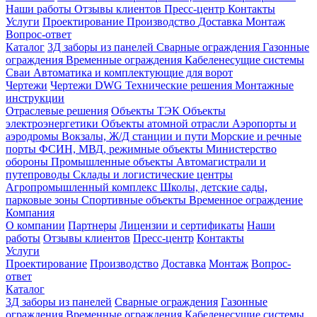
Наши работы
Отзывы клиентов
Пресс-центр
Контакты
Услуги
Проектирование
Производство
Доставка
Монтаж
Вопрос-ответ
Каталог
3Д заборы из панелей
Сварные ограждения
Газонные
ограждения
Временные ограждения
Кабеленесущие системы
Cваи
Автоматика и комплектующие для ворот
Чертежи
Чертежи DWG
Технические решения
Монтажные
инструкции
Отраслевые решения
Объекты ТЭК
Объекты
электроэнергетики
Объекты атомной отрасли
Аэропорты и
аэродромы
Вокзалы, Ж/Д станции и пути
Морские и речные
порты
ФСИН, МВД, режимные объекты
Министерство
обороны
Промышленные объекты
Автомагистрали и
путепроводы
Склады и логистические центры
Агропромышленный комплекс
Школы, детские сады,
парковые зоны
Спортивные объекты
Временное ограждение
Компания
О компании
Партнеры
Лицензии и сертификаты
Наши
работы
Отзывы клиентов
Пресс-центр
Контакты
Услуги
Проектирование
Производство
Доставка
Монтаж
Вопрос-
ответ
Каталог
3Д заборы из панелей
Сварные ограждения
Газонные
ограждения
Временные ограждения
Кабеленесущие системы