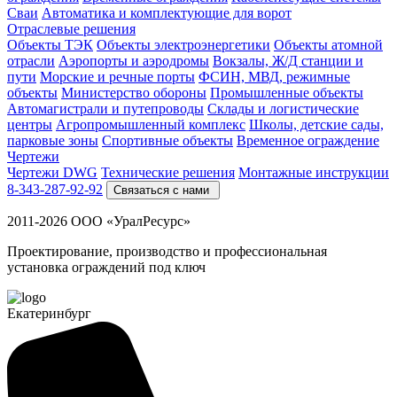
Cваи
Автоматика и комплектующие для ворот
Отраслевые решения
Объекты ТЭК
Объекты электроэнергетики
Объекты атомной
отрасли
Аэропорты и аэродромы
Вокзалы, Ж/Д станции и
пути
Морские и речные порты
ФСИН, МВД, режимные
объекты
Министерство обороны
Промышленные объекты
Автомагистрали и путепроводы
Склады и логистические
центры
Агропромышленный комплекс
Школы, детские сады,
парковые зоны
Спортивные объекты
Временное ограждение
Чертежи
Чертежи DWG
Технические решения
Монтажные инструкции
8-343-287-92-92
Связаться с нами
2011-2026 ООО «УралРесурс»
Проектирование, производство и профессиональная
установка ограждений под ключ
Екатеринбург