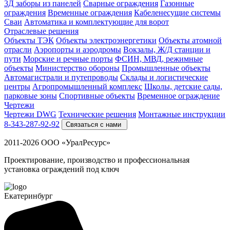
3Д заборы из панелей
Сварные ограждения
Газонные
ограждения
Временные ограждения
Кабеленесущие системы
Cваи
Автоматика и комплектующие для ворот
Отраслевые решения
Объекты ТЭК
Объекты электроэнергетики
Объекты атомной
отрасли
Аэропорты и аэродромы
Вокзалы, Ж/Д станции и
пути
Морские и речные порты
ФСИН, МВД, режимные
объекты
Министерство обороны
Промышленные объекты
Автомагистрали и путепроводы
Склады и логистические
центры
Агропромышленный комплекс
Школы, детские сады,
парковые зоны
Спортивные объекты
Временное ограждение
Чертежи
Чертежи DWG
Технические решения
Монтажные инструкции
8-343-287-92-92
Связаться с нами
2011-2026 ООО «УралРесурс»
Проектирование, производство и профессиональная
установка ограждений под ключ
Екатеринбург