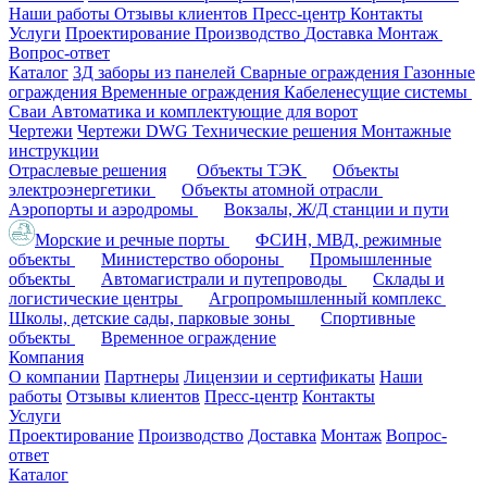
Наши работы
Отзывы клиентов
Пресс-центр
Контакты
Услуги
Проектирование
Производство
Доставка
Монтаж
Вопрос-ответ
Каталог
3Д заборы из панелей
Сварные ограждения
Газонные
ограждения
Временные ограждения
Кабеленесущие системы
Cваи
Автоматика и комплектующие для ворот
Чертежи
Чертежи DWG
Технические решения
Монтажные
инструкции
Отраслевые решения
Объекты ТЭК
Объекты
электроэнергетики
Объекты атомной отрасли
Аэропорты и аэродромы
Вокзалы, Ж/Д станции и пути
Морские и речные порты
ФСИН, МВД, режимные
объекты
Министерство обороны
Промышленные
объекты
Автомагистрали и путепроводы
Склады и
логистические центры
Агропромышленный комплекс
Школы, детские сады, парковые зоны
Спортивные
объекты
Временное ограждение
Компания
О компании
Партнеры
Лицензии и сертификаты
Наши
работы
Отзывы клиентов
Пресс-центр
Контакты
Услуги
Проектирование
Производство
Доставка
Монтаж
Вопрос-
ответ
Каталог