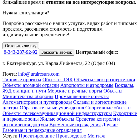
ближайшее время и
ответим на все интересующие вопросы.
Нужна консультация?
Подробно расскажем о наших услугах
, видах работ и типовых
проектах,
рассчитаем стоимость и подготовим
индивидуальное предложение!
Оставить заявку
8-343-287-92-92
Центральный офис:
Заказать звонок
г. Екатеринбург, ул. Карла Либкнехта, 22 (Офис 604)
Почта:
info@uralresurs.com
Типовые проекты
Объекты ТЭК
Объекты электроэнергетики
Объекты атомной отрасли
Аэропорты и аэродромы
Вокзалы,
Ж/Д станции и пути
Морские и речные порты
Объекты
Министерства обороны
Промышленные объекты
Автомагистрали и путепроводы
Склады и логистические
центры
Образовательные учреждения
Спортивные объекты
Объекты телекоммуникационной инфраструктуры
Курортные
и парковые зоны
Жилые объекты
Средства контроля и
ограничения доступа
Временные ограждения
Другие
Газонные и пешеходные ограждения
Услуги
Проектирование
Производство
Монтаж