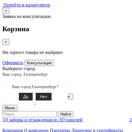
Перейти в калькулятор
×
Заявка на консультацию
Корзина
×
Ни одного товара не выбрано
Оформить
Консультация
Выберите город
Ваш город: Екатеринбург
Екатеринбург
Ваш город Екатеринбург?
Поиск
8-343-287-92-92
Да
Связаться с нами
Нет
0
позиции товаров
Меню
Найти
3Д заборы и ограждения из 3D панелей
2
Компания
О компании
Партнеры
Лицензии и сертификаты