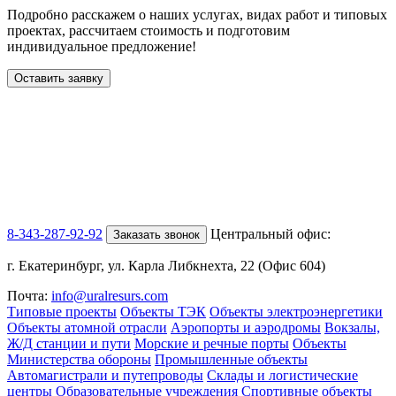
Подробно расскажем о наших услугах
, видах работ и типовых
проектах,
рассчитаем стоимость и подготовим
индивидуальное предложение!
Оставить заявку
8-343-287-92-92
Центральный офис:
Заказать звонок
г. Екатеринбург, ул. Карла Либкнехта, 22 (Офис 604)
Почта:
info@uralresurs.com
Типовые проекты
Объекты ТЭК
Объекты электроэнергетики
Объекты атомной отрасли
Аэропорты и аэродромы
Вокзалы,
Ж/Д станции и пути
Морские и речные порты
Объекты
Министерства обороны
Промышленные объекты
Автомагистрали и путепроводы
Склады и логистические
центры
Образовательные учреждения
Спортивные объекты