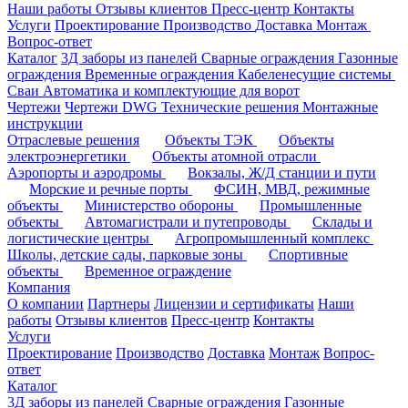
Наши работы
Отзывы клиентов
Пресс-центр
Контакты
Услуги
Проектирование
Производство
Доставка
Монтаж
Вопрос-ответ
Каталог
3Д заборы из панелей
Сварные ограждения
Газонные
ограждения
Временные ограждения
Кабеленесущие системы
Cваи
Автоматика и комплектующие для ворот
Чертежи
Чертежи DWG
Технические решения
Монтажные
инструкции
Отраслевые решения
Объекты ТЭК
Объекты
электроэнергетики
Объекты атомной отрасли
Аэропорты и аэродромы
Вокзалы, Ж/Д станции и пути
Морские и речные порты
ФСИН, МВД, режимные
объекты
Министерство обороны
Промышленные
объекты
Автомагистрали и путепроводы
Склады и
логистические центры
Агропромышленный комплекс
Школы, детские сады, парковые зоны
Спортивные
объекты
Временное ограждение
Компания
О компании
Партнеры
Лицензии и сертификаты
Наши
работы
Отзывы клиентов
Пресс-центр
Контакты
Услуги
Проектирование
Производство
Доставка
Монтаж
Вопрос-
ответ
Каталог
3Д заборы из панелей
Сварные ограждения
Газонные