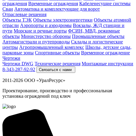
ограждения
Временные ограждения
Кабеленесущие системы
Cваи
Автоматика и комплектующие для ворот
Отраслевые решения
Объекты ТЭК
Объекты электроэнергетики
Объекты атомной
отрасли
Аэропорты и аэродромы
Вокзалы, Ж/Д станции и
пути
Морские и речные порты
ФСИН, МВД, режимные
объекты
Министерство обороны
Промышленные объекты
Автомагистрали и путепроводы
Склады и логистические
центры
Агропромышленный комплекс
Школы, детские сады,
парковые зоны
Спортивные объекты
Временное ограждение
Чертежи
Чертежи DWG
Технические решения
Монтажные инструкции
8-343-287-92-92
Связаться с нами
2011-2026 ООО «УралРесурс»
Проектирование, производство и профессиональная
установка ограждений под ключ