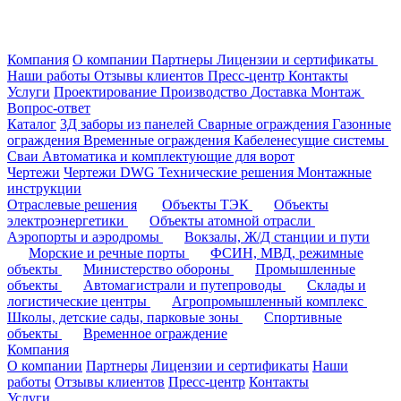
Компания
О компании
Партнеры
Лицензии и сертификаты
Наши работы
Отзывы клиентов
Пресс-центр
Контакты
Услуги
Проектирование
Производство
Доставка
Монтаж
Вопрос-ответ
Каталог
3Д заборы из панелей
Сварные ограждения
Газонные
ограждения
Временные ограждения
Кабеленесущие системы
Cваи
Автоматика и комплектующие для ворот
Чертежи
Чертежи DWG
Технические решения
Монтажные
инструкции
Отраслевые решения
Объекты ТЭК
Объекты
электроэнергетики
Объекты атомной отрасли
Аэропорты и аэродромы
Вокзалы, Ж/Д станции и пути
Морские и речные порты
ФСИН, МВД, режимные
объекты
Министерство обороны
Промышленные
объекты
Автомагистрали и путепроводы
Склады и
логистические центры
Агропромышленный комплекс
Школы, детские сады, парковые зоны
Спортивные
объекты
Временное ограждение
Компания
О компании
Партнеры
Лицензии и сертификаты
Наши
работы
Отзывы клиентов
Пресс-центр
Контакты
Услуги