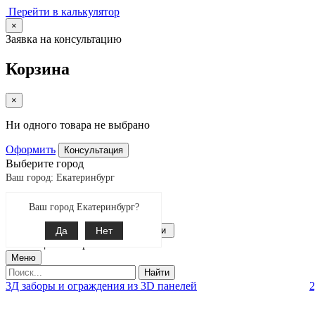
Перейти в калькулятор
×
Заявка на консультацию
Корзина
×
Ни одного товара не выбрано
Оформить
Консультация
Выберите город
Ваш город: Екатеринбург
Екатеринбург
Ваш город Екатеринбург?
Поиск
8-343-287-92-92
Да
Связаться с нами
Нет
0
позиции товаров
Меню
Найти
3Д заборы и ограждения из 3D панелей
2