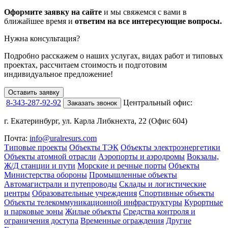
Оформите заявку на сайте
и мы свяжемся с вами в
ближайшее время и
ответим на все интересующие вопросы.
Нужна консультация?
Подробно расскажем о наших услугах
, видах работ и типовых
проектах,
рассчитаем стоимость и подготовим
индивидуальное предложение!
Оставить заявку
8-343-287-92-92
Центральный офис:
Заказать звонок
г. Екатеринбург, ул. Карла Либкнехта, 22 (Офис 604)
Почта:
info@uralresurs.com
Типовые проекты
Объекты ТЭК
Объекты электроэнергетики
Объекты атомной отрасли
Аэропорты и аэродромы
Вокзалы,
Ж/Д станции и пути
Морские и речные порты
Объекты
Министерства обороны
Промышленные объекты
Автомагистрали и путепроводы
Склады и логистические
центры
Образовательные учреждения
Спортивные объекты
Объекты телекоммуникационной инфраструктуры
Курортные
и парковые зоны
Жилые объекты
Средства контроля и
ограничения доступа
Временные ограждения
Другие