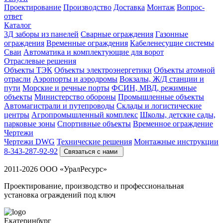
Проектирование
Производство
Доставка
Монтаж
Вопрос-
ответ
Каталог
3Д заборы из панелей
Сварные ограждения
Газонные
ограждения
Временные ограждения
Кабеленесущие системы
Cваи
Автоматика и комплектующие для ворот
Отраслевые решения
Объекты ТЭК
Объекты электроэнергетики
Объекты атомной
отрасли
Аэропорты и аэродромы
Вокзалы, Ж/Д станции и
пути
Морские и речные порты
ФСИН, МВД, режимные
объекты
Министерство обороны
Промышленные объекты
Автомагистрали и путепроводы
Склады и логистические
центры
Агропромышленный комплекс
Школы, детские сады,
парковые зоны
Спортивные объекты
Временное ограждение
Чертежи
Чертежи DWG
Технические решения
Монтажные инструкции
8-343-287-92-92
Связаться с нами
2011-2026 ООО «УралРесурс»
Проектирование, производство и профессиональная
установка ограждений под ключ
Екатеринбург