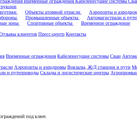
ограждения
Временные ограждения
Кабеленесущие системы
Cв
трукции
ергетики
Объекты атомной отрасли
Аэропорты и аэродр
 обороны
Промышленные объекты
Автомагистрали и пут
овые зоны
Спортивные объекты
Временное ограждение
Отзывы клиентов
Пресс-центр
Контакты
ия
Временные ограждения
Кабеленесущие системы
Cваи
Автома
трасли
Аэропорты и аэродромы
Вокзалы, Ж/Д станции и пути
Мо
али и путепроводы
Склады и логистические центры
Агропромыш
 ограждений под ключ