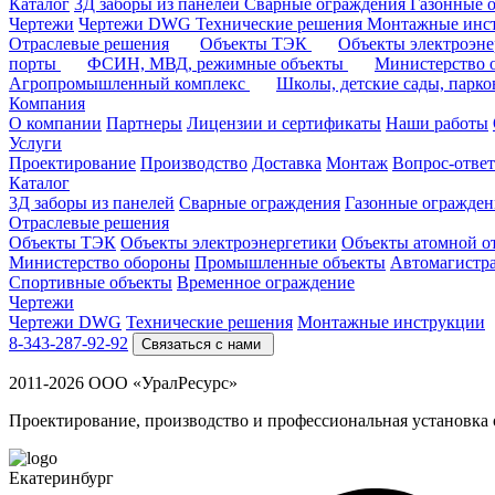
Каталог
3Д заборы из панелей
Сварные ограждения
Газонные 
Чертежи
Чертежи DWG
Технические решения
Монтажные инс
Отраслевые решения
Объекты ТЭК
Объекты электроэн
порты
ФСИН, МВД, режимные объекты
Министерство
Агропромышленный комплекс
Школы, детские сады, парк
Компания
О компании
Партнеры
Лицензии и сертификаты
Наши работы
Услуги
Проектирование
Производство
Доставка
Монтаж
Вопрос-ответ
Каталог
3Д заборы из панелей
Сварные ограждения
Газонные огражден
Отраслевые решения
Объекты ТЭК
Объекты электроэнергетики
Объекты атомной о
Министерство обороны
Промышленные объекты
Автомагистр
Спортивные объекты
Временное ограждение
Чертежи
Чертежи DWG
Технические решения
Монтажные инструкции
8-343-287-92-92
Связаться с нами
2011-2026 ООО «УралРесурс»
Проектирование, производство и профессиональная установка
Екатеринбург