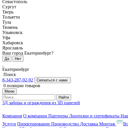
Севастополь
Сургут
Тверь
Тольятти
Тула
Тюмень
Ульяновск
Уфа
Хабаровск
Ярославль
Ваш город Екатеринбург?
Да
Нет
Екатеринбург
Поиск
8-343-287-92-92
Связаться с нами
0
позиции товаров
Меню
Найти
3Д заборы и ограждения из 3D панелей
Компания
О компании
Партнеры
Лицензии и сертификаты
На
Услуги
Проектирование
Производство
Доставка
Монтаж
Во