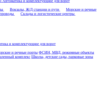
аи
Автоматика и комплектующие для ворот
омы
Вокзалы, Ж/Д станции и пути
Морские и речные
епроводы
Склады и логистические центры
тика и комплектующие для ворот
рские и речные порты
ФСИН, МВД, режимные объекты
ленный комплекс
Школы, детские сады, парковые зоны