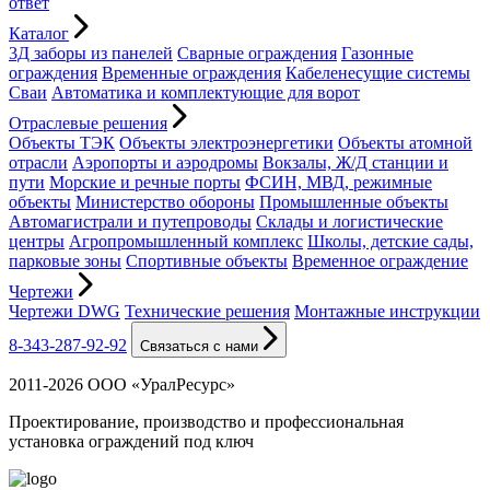
ответ
Каталог
3Д заборы из панелей
Сварные ограждения
Газонные
ограждения
Временные ограждения
Кабеленесущие системы
Cваи
Автоматика и комплектующие для ворот
Отраслевые решения
Объекты ТЭК
Объекты электроэнергетики
Объекты атомной
отрасли
Аэропорты и аэродромы
Вокзалы, Ж/Д станции и
пути
Морские и речные порты
ФСИН, МВД, режимные
объекты
Министерство обороны
Промышленные объекты
Автомагистрали и путепроводы
Склады и логистические
центры
Агропромышленный комплекс
Школы, детские сады,
парковые зоны
Спортивные объекты
Временное ограждение
Чертежи
Чертежи DWG
Технические решения
Монтажные инструкции
8-343-287-92-92
Связаться с нами
2011-2026 ООО «УралРесурс»
Проектирование, производство и профессиональная
установка ограждений под ключ