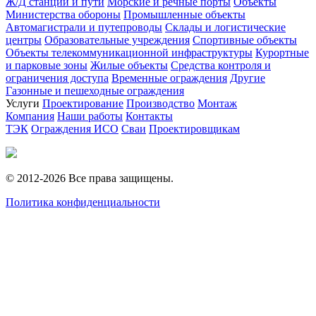
Ж/Д станции и пути
Морские и речные порты
Объекты
Министерства обороны
Промышленные объекты
Автомагистрали и путепроводы
Склады и логистические
центры
Образовательные учреждения
Спортивные объекты
Объекты телекоммуникационной инфраструктуры
Курортные
и парковые зоны
Жилые объекты
Средства контроля и
ограничения доступа
Временные ограждения
Другие
Газонные и пешеходные ограждения
Услуги
Проектирование
Производство
Монтаж
Компания
Наши работы
Контакты
ТЭК
Ограждения ИСО
Сваи
Проектировщикам
© 2012-2026 Все права защищены.
Политика конфиденциальности