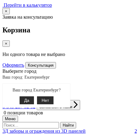
Перейти в калькулятор
×
Заявка на консультацию
Корзина
×
Ни одного товара не выбрано
Оформить
Консультация
Выберите город
Ваш город: Екатеринбург
Ваш город Екатеринбург?
Екатеринбург
Поиск
Да
Нет
8-343-287-92-92
Связаться с нами
0
позиции товаров
Меню
Найти
3Д заборы и ограждения из 3D панелей
2