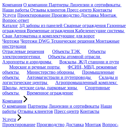
Компания
О компании
Партнеры
Лицензии и сертификаты
Наши работы
Отзывы клиентов
Пресс-центр
Контакты
Услуги
Проектирование
Производство
Доставка
Монтаж
Вопрос-ответ
Каталог
3Д заборы из панелей
Сварные ограждения
Газонные
ограждения
Временные ограждения
Кабеленесущие системы
Cваи
Автоматика и комплектующие для ворот
Чертежи
Чертежи DWG
Технические решения
Монтажные
инструкции
Отраслевые решения
Объекты ТЭК
Объекты
электроэнергетики
Объекты атомной отрасли
Аэропорты и аэродромы
Вокзалы, Ж/Д станции и пути
Морские и речные порты
ФСИН, МВД, режимные
объекты
Министерство обороны
Промышленные
объекты
Автомагистрали и путепроводы
Склады и
логистические центры
Агропромышленный комплекс
Школы, детские сады, парковые зоны
Спортивные
объекты
Временное ограждение
Компания
О компании
Партнеры
Лицензии и сертификаты
Наши
работы
Отзывы клиентов
Пресс-центр
Контакты
Услуги
Проектирование
Производство
Доставка
Монтаж
Вопрос-