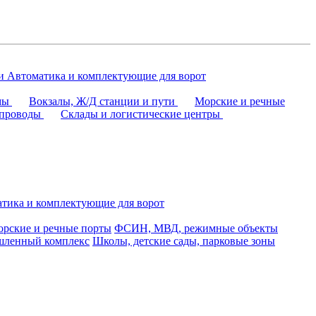
аи
Автоматика и комплектующие для ворот
омы
Вокзалы, Ж/Д станции и пути
Морские и речные
епроводы
Склады и логистические центры
тика и комплектующие для ворот
рские и речные порты
ФСИН, МВД, режимные объекты
ленный комплекс
Школы, детские сады, парковые зоны