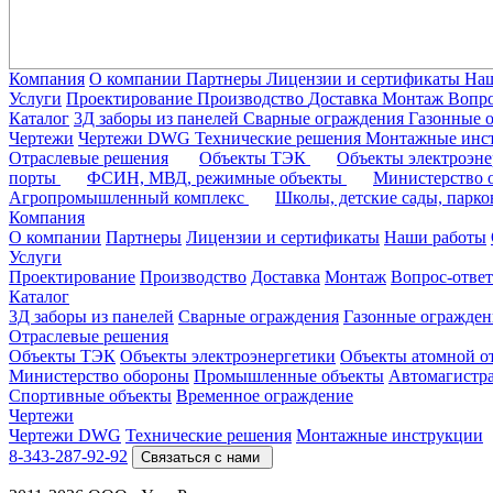
Компания
О компании
Партнеры
Лицензии и сертификаты
На
Услуги
Проектирование
Производство
Доставка
Монтаж
Вопро
Каталог
3Д заборы из панелей
Сварные ограждения
Газонные 
Чертежи
Чертежи DWG
Технические решения
Монтажные инс
Отраслевые решения
Объекты ТЭК
Объекты электроэн
порты
ФСИН, МВД, режимные объекты
Министерство
Агропромышленный комплекс
Школы, детские сады, парк
Компания
О компании
Партнеры
Лицензии и сертификаты
Наши работы
Услуги
Проектирование
Производство
Доставка
Монтаж
Вопрос-ответ
Каталог
3Д заборы из панелей
Сварные ограждения
Газонные огражден
Отраслевые решения
Объекты ТЭК
Объекты электроэнергетики
Объекты атомной о
Министерство обороны
Промышленные объекты
Автомагистр
Спортивные объекты
Временное ограждение
Чертежи
Чертежи DWG
Технические решения
Монтажные инструкции
8-343-287-92-92
Связаться с нами