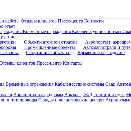
ши работы
Отзывы клиентов
Пресс-центр
Контакты
с-ответ
ограждения
Временные ограждения
Кабеленесущие системы
Cв
трукции
ергетики
Объекты атомной отрасли
Аэропорты и аэродр
 обороны
Промышленные объекты
Автомагистрали и пут
овые зоны
Спортивные объекты
Временное ограждение
Отзывы клиентов
Пресс-центр
Контакты
ия
Временные ограждения
Кабеленесущие системы
Cваи
Автома
трасли
Аэропорты и аэродромы
Вокзалы, Ж/Д станции и пути
Мо
али и путепроводы
Склады и логистические центры
Агропромыш