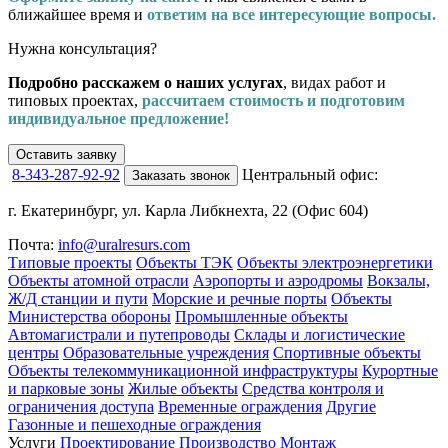
ближайшее время и
ответим на все интересующие вопросы.
Нужна консультация?
Подробно расскажем о наших услугах
, видах работ и
типовых проектах,
рассчитаем стоимость и подготовим
индивидуальное предложение!
Оставить заявку
8-343-287-92-92
Центральный офис:
Заказать звонок
г. Екатеринбург, ул. Карла Либкнехта, 22 (Офис 604)
Почта:
info@uralresurs.com
Типовые проекты
Объекты ТЭК
Объекты электроэнергетики
Объекты атомной отрасли
Аэропорты и аэродромы
Вокзалы,
Ж/Д станции и пути
Морские и речные порты
Объекты
Министерства обороны
Промышленные объекты
Автомагистрали и путепроводы
Склады и логистические
центры
Образовательные учреждения
Спортивные объекты
Объекты телекоммуникационной инфраструктуры
Курортные
и парковые зоны
Жилые объекты
Средства контроля и
ограничения доступа
Временные ограждения
Другие
Газонные и пешеходные ограждения
Услуги
Проектирование
Производство
Монтаж