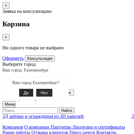
×
Заявка на консультацию
Корзина
×
Ни одного товара не выбрано
Оформить
Консультация
Выберите город
Ваш город: Екатеринбург
Екатеринбург
Ваш город Екатеринбург?
Поиск
8-343-287-92-92
Да
Связаться с нами
Нет
0
позиции товаров
Меню
Найти
3Д заборы и ограждения из 3D панелей
2
Компания
О компании
Партнеры
Лицензии и сертификаты
Наши работы
Отзывы клиентов
Пресс-центр
Контакты