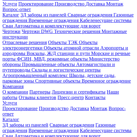
Услуги
Проектирование
Производство
Доставка
Монтаж
Вопрос-ответ
Каталог
3Д заборы из панелей
Сварные ограждения
Газонные
ограждения
Временные ограждения
Кабеленесущие системы
Cваи
Автоматика и комплектующие для ворот
Чертежи
Чертежи DWG
Технические решения
Монтажные
инструкции
Отраслевые решения
Объекты ТЭК
Объекты
электроэнергетики
Объекты атомной отрасли
Аэропорты и
аэродромы
Вокзалы, Ж/Д станции и пути
Морские и речные
порты
ФСИН, МВД, режимные объекты
Министерство
обороны
Промышленные объекты
Автомагистрали и
путепроводы
Склады и логистические центры
Агропромышленный комплекс
Школы, детские сады,
парковые зоны
Спортивные объекты
Временное ограждение
Компания
О компании
Партнеры
Лицензии и сертификаты
Наши
работы
Отзывы клиентов
Пресс-центр
Контакты
Услуги
Проектирование
Производство
Доставка
Монтаж
Вопрос-
ответ
Каталог
3Д заборы из панелей
Сварные ограждения
Газонные
ограждения
Временные ограждения
Кабеленесущие системы
Cваи
Автоматика и комплектующие для ворот