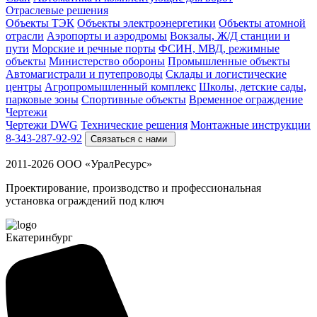
Отраслевые решения
Объекты ТЭК
Объекты электроэнергетики
Объекты атомной
отрасли
Аэропорты и аэродромы
Вокзалы, Ж/Д станции и
пути
Морские и речные порты
ФСИН, МВД, режимные
объекты
Министерство обороны
Промышленные объекты
Автомагистрали и путепроводы
Склады и логистические
центры
Агропромышленный комплекс
Школы, детские сады,
парковые зоны
Спортивные объекты
Временное ограждение
Чертежи
Чертежи DWG
Технические решения
Монтажные инструкции
8-343-287-92-92
Связаться с нами
2011-2026 ООО «УралРесурс»
Проектирование, производство и профессиональная
установка ограждений под ключ
Екатеринбург