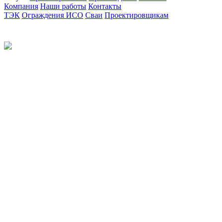
Компания
Наши работы
Контакты
ТЭК
Ограждения ИСО
Сваи
Проектировщикам
Политика конфиденциальности
© 2012-2026 Все права защищены.