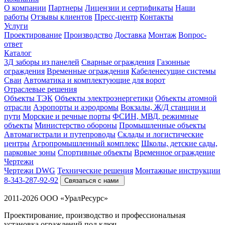
О компании
Партнеры
Лицензии и сертификаты
Наши
работы
Отзывы клиентов
Пресс-центр
Контакты
Услуги
Проектирование
Производство
Доставка
Монтаж
Вопрос-
ответ
Каталог
3Д заборы из панелей
Сварные ограждения
Газонные
ограждения
Временные ограждения
Кабеленесущие системы
Cваи
Автоматика и комплектующие для ворот
Отраслевые решения
Объекты ТЭК
Объекты электроэнергетики
Объекты атомной
отрасли
Аэропорты и аэродромы
Вокзалы, Ж/Д станции и
пути
Морские и речные порты
ФСИН, МВД, режимные
объекты
Министерство обороны
Промышленные объекты
Автомагистрали и путепроводы
Склады и логистические
центры
Агропромышленный комплекс
Школы, детские сады,
парковые зоны
Спортивные объекты
Временное ограждение
Чертежи
Чертежи DWG
Технические решения
Монтажные инструкции
8-343-287-92-92
Связаться с нами
2011-2026 ООО «УралРесурс»
Проектирование, производство и профессиональная
установка ограждений под ключ