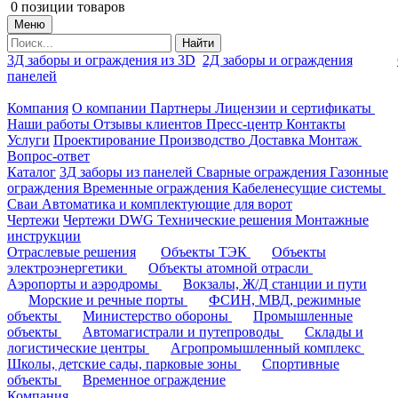
0
позиции товаров
Меню
Найти
3Д заборы и ограждения из 3D
2Д заборы и ограждения
панелей
Компания
О компании
Партнеры
Лицензии и сертификаты
Наши работы
Отзывы клиентов
Пресс-центр
Контакты
Услуги
Проектирование
Производство
Доставка
Монтаж
Вопрос-ответ
Каталог
3Д заборы из панелей
Сварные ограждения
Газонные
ограждения
Временные ограждения
Кабеленесущие системы
Cваи
Автоматика и комплектующие для ворот
Чертежи
Чертежи DWG
Технические решения
Монтажные
инструкции
Отраслевые решения
Объекты ТЭК
Объекты
электроэнергетики
Объекты атомной отрасли
Аэропорты и аэродромы
Вокзалы, Ж/Д станции и пути
Морские и речные порты
ФСИН, МВД, режимные
объекты
Министерство обороны
Промышленные
объекты
Автомагистрали и путепроводы
Склады и
логистические центры
Агропромышленный комплекс
Школы, детские сады, парковые зоны
Спортивные
объекты
Временное ограждение
Компания