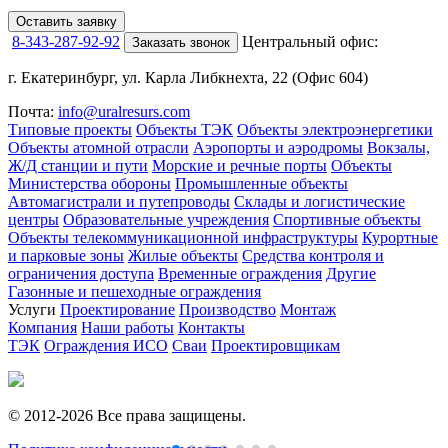
Оставить заявку
8-343-287-92-92
Центральный офис:
Заказать звонок
г. Екатеринбург, ул. Карла Либкнехта, 22 (Офис 604)
Почта:
info@uralresurs.com
Типовые проекты
Объекты ТЭК
Объекты электроэнергетики
Объекты атомной отрасли
Аэропорты и аэродромы
Вокзалы,
Ж/Д станции и пути
Морские и речные порты
Объекты
Министерства обороны
Промышленные объекты
Автомагистрали и путепроводы
Склады и логистические
центры
Образовательные учреждения
Спортивные объекты
Объекты телекоммуникационной инфраструктуры
Курортные
и парковые зоны
Жилые объекты
Средства контроля и
ограничения доступа
Временные ограждения
Другие
Газонные и пешеходные ограждения
Услуги
Проектирование
Производство
Монтаж
Компания
Наши работы
Контакты
ТЭК
Ограждения ИСО
Сваи
Проектировщикам
© 2012-2026 Все права защищены.