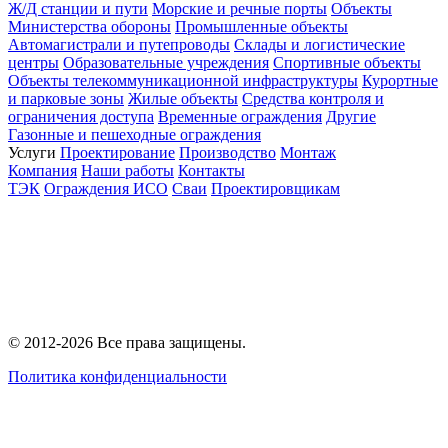
Ж/Д станции и пути
Морские и речные порты
Объекты
Министерства обороны
Промышленные объекты
Автомагистрали и путепроводы
Склады и логистические
центры
Образовательные учреждения
Спортивные объекты
Объекты телекоммуникационной инфраструктуры
Курортные
и парковые зоны
Жилые объекты
Средства контроля и
ограничения доступа
Временные ограждения
Другие
Газонные и пешеходные ограждения
Услуги
Проектирование
Производство
Монтаж
Компания
Наши работы
Контакты
ТЭК
Ограждения ИСО
Сваи
Проектировщикам
© 2012-2026 Все права защищены.
Политика конфиденциальности