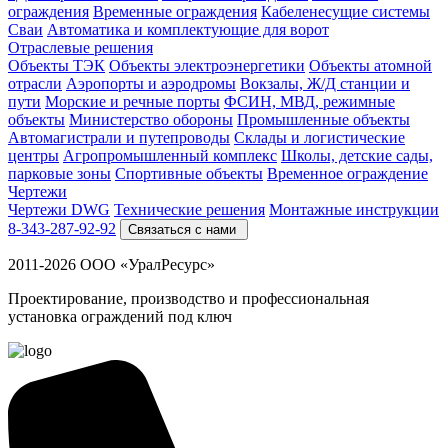
ограждения
Временные ограждения
Кабеленесущие системы
Cваи
Автоматика и комплектующие для ворот
Отраслевые решения
Объекты ТЭК
Объекты электроэнергетики
Объекты атомной
отрасли
Аэропорты и аэродромы
Вокзалы, Ж/Д станции и
пути
Морские и речные порты
ФСИН, МВД, режимные
объекты
Министерство обороны
Промышленные объекты
Автомагистрали и путепроводы
Склады и логистические
центры
Агропромышленный комплекс
Школы, детские сады,
парковые зоны
Спортивные объекты
Временное ограждение
Чертежи
Чертежи DWG
Технические решения
Монтажные инструкции
8-343-287-92-92
Связаться с нами
2011-2026 ООО «УралРесурс»
Проектирование, производство и профессиональная
установка ограждений под ключ