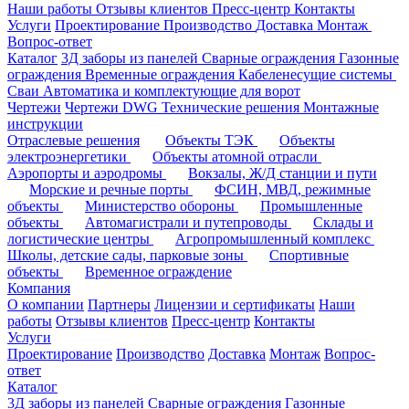
Наши работы
Отзывы клиентов
Пресс-центр
Контакты
Услуги
Проектирование
Производство
Доставка
Монтаж
Вопрос-ответ
Каталог
3Д заборы из панелей
Сварные ограждения
Газонные
ограждения
Временные ограждения
Кабеленесущие системы
Cваи
Автоматика и комплектующие для ворот
Чертежи
Чертежи DWG
Технические решения
Монтажные
инструкции
Отраслевые решения
Объекты ТЭК
Объекты
электроэнергетики
Объекты атомной отрасли
Аэропорты и аэродромы
Вокзалы, Ж/Д станции и пути
Морские и речные порты
ФСИН, МВД, режимные
объекты
Министерство обороны
Промышленные
объекты
Автомагистрали и путепроводы
Склады и
логистические центры
Агропромышленный комплекс
Школы, детские сады, парковые зоны
Спортивные
объекты
Временное ограждение
Компания
О компании
Партнеры
Лицензии и сертификаты
Наши
работы
Отзывы клиентов
Пресс-центр
Контакты
Услуги
Проектирование
Производство
Доставка
Монтаж
Вопрос-
ответ
Каталог
3Д заборы из панелей
Сварные ограждения
Газонные