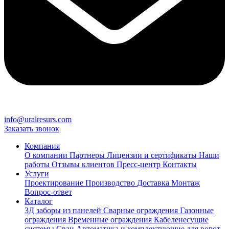
info@uralresurs.com
Заказать звонок
Компания
О компании
Партнеры
Лицензии и сертификаты
Наши
работы
Отзывы клиентов
Пресс-центр
Контакты
Услуги
Проектирование
Производство
Доставка
Монтаж
Вопрос-ответ
Каталог
3Д заборы из панелей
Сварные ограждения
Газонные
ограждения
Временные ограждения
Кабеленесущие
системы
Cваи
Автоматика и комплектующие для ворот