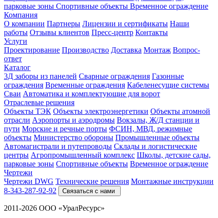
парковые зоны
Спортивные объекты
Временное ограждение
Компания
О компании
Партнеры
Лицензии и сертификаты
Наши
работы
Отзывы клиентов
Пресс-центр
Контакты
Услуги
Проектирование
Производство
Доставка
Монтаж
Вопрос-
ответ
Каталог
3Д заборы из панелей
Сварные ограждения
Газонные
ограждения
Временные ограждения
Кабеленесущие системы
Cваи
Автоматика и комплектующие для ворот
Отраслевые решения
Объекты ТЭК
Объекты электроэнергетики
Объекты атомной
отрасли
Аэропорты и аэродромы
Вокзалы, Ж/Д станции и
пути
Морские и речные порты
ФСИН, МВД, режимные
объекты
Министерство обороны
Промышленные объекты
Автомагистрали и путепроводы
Склады и логистические
центры
Агропромышленный комплекс
Школы, детские сады,
парковые зоны
Спортивные объекты
Временное ограждение
Чертежи
Чертежи DWG
Технические решения
Монтажные инструкции
8-343-287-92-92
Связаться с нами
2011-2026 ООО «УралРесурс»