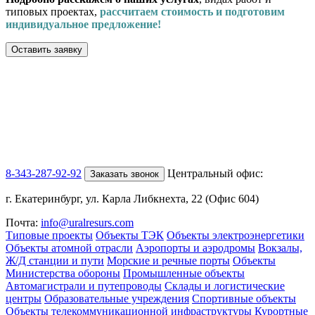
типовых проектах,
рассчитаем стоимость и подготовим
индивидуальное предложение!
Оставить заявку
8-343-287-92-92
Центральный офис:
Заказать звонок
г. Екатеринбург, ул. Карла Либкнехта, 22 (Офис 604)
Почта:
info@uralresurs.com
Типовые проекты
Объекты ТЭК
Объекты электроэнергетики
Объекты атомной отрасли
Аэропорты и аэродромы
Вокзалы,
Ж/Д станции и пути
Морские и речные порты
Объекты
Министерства обороны
Промышленные объекты
Автомагистрали и путепроводы
Склады и логистические
центры
Образовательные учреждения
Спортивные объекты
Объекты телекоммуникационной инфраструктуры
Курортные