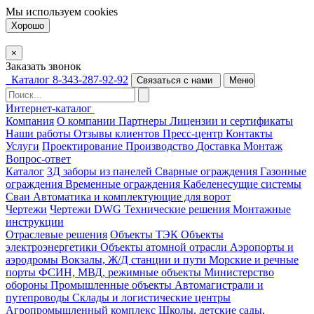
Мы используем
cookies
Хорошо
×
Заказать звонок
Каталог
8-343-287-92-92
Связаться с нами
Меню
Интернет-каталог
Компания
О компании
Партнеры
Лицензии и сертификаты
Наши работы
Отзывы клиентов
Пресс-центр
Контакты
Услуги
Проектирование
Производство
Доставка
Монтаж
Вопрос-ответ
Каталог
3Д заборы из панелей
Сварные ограждения
Газонные
ограждения
Временные ограждения
Кабеленесущие системы
Cваи
Автоматика и комплектующие для ворот
Чертежи
Чертежи DWG
Технические решения
Монтажные
инструкции
Отраслевые решения
Объекты ТЭК
Объекты
электроэнергетики
Объекты атомной отрасли
Аэропорты и
аэродромы
Вокзалы, Ж/Д станции и пути
Морские и речные
порты
ФСИН, МВД, режимные объекты
Министерство
обороны
Промышленные объекты
Автомагистрали и
путепроводы
Склады и логистические центры
Агропромышленный комплекс
Школы, детские сады,