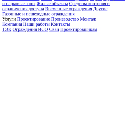
и парковые зоны
Жилые объекты
Средства контроля и
ограничения доступа
Временные ограждения
Другие
Газонные и пешеходные ограждения
Услуги
Проектирование
Производство
Монтаж
Компания
Наши работы
Контакты
ТЭК
Ограждения ИСО
Сваи
Проектировщикам
Политика конфиденциальности
© 2012-2026 Все права защищены.