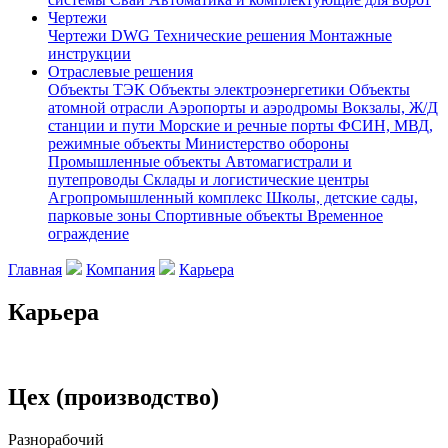
Чертежи
Чертежи DWG
Технические решения
Монтажные
инструкции
Отраслевые решения
Объекты ТЭК
Объекты электроэнергетики
Объекты
атомной отрасли
Аэропорты и аэродромы
Вокзалы, Ж/Д
станции и пути
Морские и речные порты
ФСИН, МВД,
режимные объекты
Министерство обороны
Промышленные объекты
Автомагистрали и
путепроводы
Склады и логистические центры
Агропромышленный комплекс
Школы, детские сады,
парковые зоны
Спортивные объекты
Временное
ограждение
Главная
Компания
Карьера
Карьера
Цех (производство)
Разнорабочий