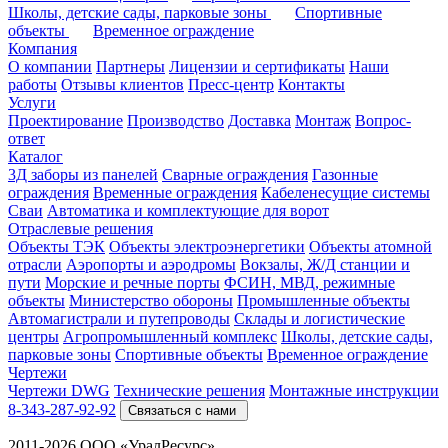
Школы, детские сады, парковые зоны
Спортивные
объекты
Временное ограждение
Компания
О компании
Партнеры
Лицензии и сертификаты
Наши
работы
Отзывы клиентов
Пресс-центр
Контакты
Услуги
Проектирование
Производство
Доставка
Монтаж
Вопрос-
ответ
Каталог
3Д заборы из панелей
Сварные ограждения
Газонные
ограждения
Временные ограждения
Кабеленесущие системы
Cваи
Автоматика и комплектующие для ворот
Отраслевые решения
Объекты ТЭК
Объекты электроэнергетики
Объекты атомной
отрасли
Аэропорты и аэродромы
Вокзалы, Ж/Д станции и
пути
Морские и речные порты
ФСИН, МВД, режимные
объекты
Министерство обороны
Промышленные объекты
Автомагистрали и путепроводы
Склады и логистические
центры
Агропромышленный комплекс
Школы, детские сады,
парковые зоны
Спортивные объекты
Временное ограждение
Чертежи
Чертежи DWG
Технические решения
Монтажные инструкции
8-343-287-92-92
Связаться с нами
2011-2026 ООО «УралРесурс»