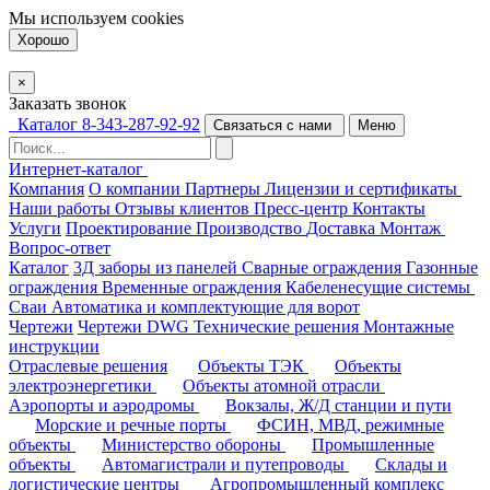
Мы используем
cookies
Хорошо
×
Заказать звонок
Каталог
8-343-287-92-92
Связаться с нами
Меню
Интернет-каталог
Компания
О компании
Партнеры
Лицензии и сертификаты
Наши работы
Отзывы клиентов
Пресс-центр
Контакты
Услуги
Проектирование
Производство
Доставка
Монтаж
Вопрос-ответ
Каталог
3Д заборы из панелей
Сварные ограждения
Газонные
ограждения
Временные ограждения
Кабеленесущие системы
Cваи
Автоматика и комплектующие для ворот
Чертежи
Чертежи DWG
Технические решения
Монтажные
инструкции
Отраслевые решения
Объекты ТЭК
Объекты
электроэнергетики
Объекты атомной отрасли
Аэропорты и аэродромы
Вокзалы, Ж/Д станции и пути
Морские и речные порты
ФСИН, МВД, режимные
объекты
Министерство обороны
Промышленные
объекты
Автомагистрали и путепроводы
Склады и
логистические центры
Агропромышленный комплекс