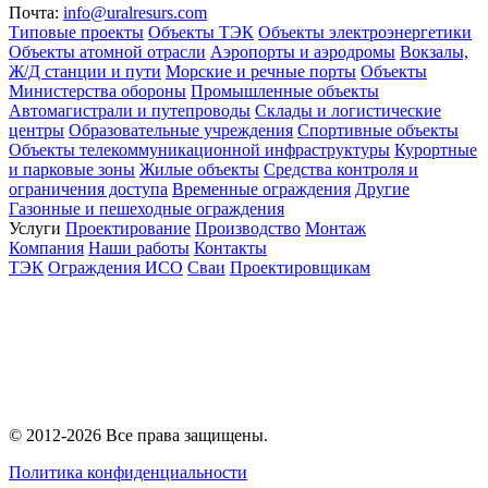
Почта:
info@uralresurs.com
Типовые проекты
Объекты ТЭК
Объекты электроэнергетики
Объекты атомной отрасли
Аэропорты и аэродромы
Вокзалы,
Ж/Д станции и пути
Морские и речные порты
Объекты
Министерства обороны
Промышленные объекты
Автомагистрали и путепроводы
Склады и логистические
центры
Образовательные учреждения
Спортивные объекты
Объекты телекоммуникационной инфраструктуры
Курортные
и парковые зоны
Жилые объекты
Средства контроля и
ограничения доступа
Временные ограждения
Другие
Газонные и пешеходные ограждения
Услуги
Проектирование
Производство
Монтаж
Компания
Наши работы
Контакты
ТЭК
Ограждения ИСО
Сваи
Проектировщикам
© 2012-2026 Все права защищены.
Политика конфиденциальности