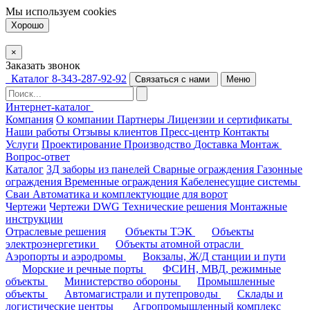
Мы используем
cookies
Хорошо
×
Заказать звонок
Каталог
8-343-287-92-92
Связаться с нами
Меню
Интернет-каталог
Компания
О компании
Партнеры
Лицензии и сертификаты
Наши работы
Отзывы клиентов
Пресс-центр
Контакты
Услуги
Проектирование
Производство
Доставка
Монтаж
Вопрос-ответ
Каталог
3Д заборы из панелей
Сварные ограждения
Газонные
ограждения
Временные ограждения
Кабеленесущие системы
Cваи
Автоматика и комплектующие для ворот
Чертежи
Чертежи DWG
Технические решения
Монтажные
инструкции
Отраслевые решения
Объекты ТЭК
Объекты
электроэнергетики
Объекты атомной отрасли
Аэропорты и аэродромы
Вокзалы, Ж/Д станции и пути
Морские и речные порты
ФСИН, МВД, режимные
объекты
Министерство обороны
Промышленные
объекты
Автомагистрали и путепроводы
Склады и
логистические центры
Агропромышленный комплекс