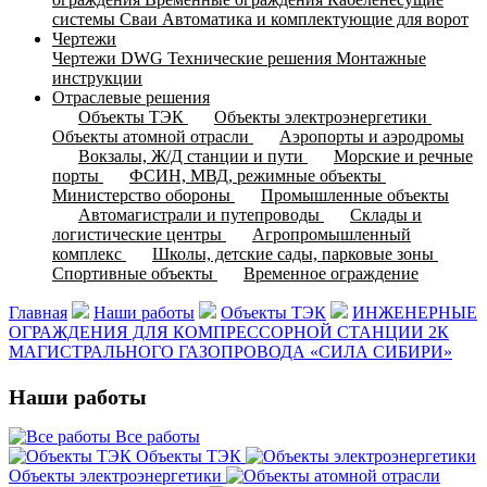
системы
Cваи
Автоматика и комплектующие для ворот
Чертежи
Чертежи DWG
Технические решения
Монтажные
инструкции
Отраслевые решения
Объекты ТЭК
Объекты электроэнергетики
Объекты атомной отрасли
Аэропорты и аэродромы
Вокзалы, Ж/Д станции и пути
Морские и речные
порты
ФСИН, МВД, режимные объекты
Министерство обороны
Промышленные объекты
Автомагистрали и путепроводы
Склады и
логистические центры
Агропромышленный
комплекс
Школы, детские сады, парковые зоны
Спортивные объекты
Временное ограждение
Главная
Наши работы
Объекты ТЭК
ИНЖЕНЕРНЫЕ
ОГРАЖДЕНИЯ ДЛЯ КОМПРЕССОРНОЙ СТАНЦИИ 2К
МАГИСТРАЛЬНОГО ГАЗОПРОВОДА «СИЛА СИБИРИ»
Наши работы
Все работы
Объекты ТЭК
Объекты электроэнергетики