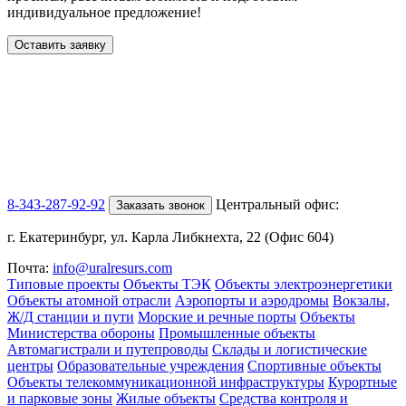
индивидуальное предложение!
Оставить заявку
8-343-287-92-92
Центральный офис:
Заказать звонок
г. Екатеринбург, ул. Карла Либкнехта, 22 (Офис 604)
Почта:
info@uralresurs.com
Типовые проекты
Объекты ТЭК
Объекты электроэнергетики
Объекты атомной отрасли
Аэропорты и аэродромы
Вокзалы,
Ж/Д станции и пути
Морские и речные порты
Объекты
Министерства обороны
Промышленные объекты
Автомагистрали и путепроводы
Склады и логистические
центры
Образовательные учреждения
Спортивные объекты
Объекты телекоммуникационной инфраструктуры
Курортные
и парковые зоны
Жилые объекты
Средства контроля и