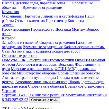
Школы, детские сады, парковые зоны
Спортивные
объекты
Временное ограждение
Компания
О компании
Партнеры
Лицензии и сертификаты
Наши
работы
Отзывы клиентов
Пресс-центр
Контакты
Услуги
Проектирование
Производство
Доставка
Монтаж
Вопрос-
ответ
Каталог
3Д заборы из панелей
Сварные ограждения
Газонные
ограждения
Временные ограждения
Кабеленесущие системы
Cваи
Автоматика и комплектующие для ворот
Отраслевые решения
Объекты ТЭК
Объекты электроэнергетики
Объекты атомной
отрасли
Аэропорты и аэродромы
Вокзалы, Ж/Д станции и
пути
Морские и речные порты
ФСИН, МВД, режимные
объекты
Министерство обороны
Промышленные объекты
Автомагистрали и путепроводы
Склады и логистические
центры
Агропромышленный комплекс
Школы, детские сады,
парковые зоны
Спортивные объекты
Временное ограждение
Чертежи
Чертежи DWG
Технические решения
Монтажные инструкции
8-343-287-92-92
Связаться с нами
2011-2026 ООО «УралРесурс»