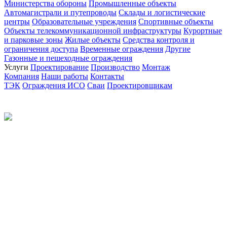
Министерства обороны
Промышленные объекты
Автомагистрали и путепроводы
Склады и логистические
центры
Образовательные учреждения
Спортивные объекты
Объекты телекоммуникационной инфраструктуры
Курортные
и парковые зоны
Жилые объекты
Средства контроля и
ограничения доступа
Временные ограждения
Другие
Газонные и пешеходные ограждения
Услуги
Проектирование
Производство
Монтаж
Компания
Наши работы
Контакты
ТЭК
Ограждения ИСО
Сваи
Проектировщикам
Политика конфиденциальности
© 2012-2026 Все права защищены.