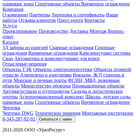
парковые зоны
Спортивные объекты
Временное ограждение
Компания
О компании
Партнеры
Лицензии и сертификаты
Наши
работы
Отзывы клиентов
Пресс-центр
Контакты
Услуги
Проектирование
Производство
Доставка
Монтаж
Вопрос-
ответ
Каталог
3Д заборы из панелей
Сварные ограждения
Газонные
ограждения
Временные ограждения
Кабеленесущие системы
Cваи
Автоматика и комплектующие для ворот
Отраслевые решения
Объекты ТЭК
Объекты электроэнергетики
Объекты атомной
отрасли
Аэропорты и аэродромы
Вокзалы, Ж/Д станции и
пути
Морские и речные порты
ФСИН, МВД, режимные
объекты
Министерство обороны
Промышленные объекты
Автомагистрали и путепроводы
Склады и логистические
центры
Агропромышленный комплекс
Школы, детские сады,
парковые зоны
Спортивные объекты
Временное ограждение
Чертежи
Чертежи DWG
Технические решения
Монтажные инструкции
8-343-287-92-92
Связаться с нами
2011-2026 ООО «УралРесурс»