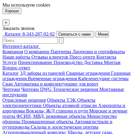
Мы используем
cookies
Хорошо
×
Заказать звонок
Каталог
8-343-287-92-92
Связаться с нами
Меню
Интернет-каталог
Компания
О компании
Партнеры
Лицензии и сертификаты
Наши работы
Отзывы клиентов
Пресс-центр
Контакты
Услуги
Проектирование
Производство
Доставка
Монтаж
Вопрос-ответ
Каталог
3Д заборы из панелей
Сварные ограждения
Газонные
ограждения
Временные ограждения
Кабеленесущие системы
Cваи
Автоматика и комплектующие для ворот
Чертежи
Чертежи DWG
Технические решения
Монтажные
инструкции
Отраслевые решения
Объекты ТЭК
Объекты
электроэнергетики
Объекты атомной отрасли
Аэропорты и
аэродромы
Вокзалы, Ж/Д станции и пути
Морские и речные
порты
ФСИН, МВД, режимные объекты
Министерство
обороны
Промышленные объекты
Автомагистрали и
путепроводы
Склады и логистические центры
Агропромышленный комплекс
Школы, детские сады,