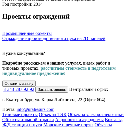
Год постройки: 2014
Проекты ограждений
Промышленные объекты
Ограждение производственного цеха из 2D панелей
О
Е
Нужна консультация?
Подробно расскажем о наших услугах
, видах работ и
типовых проектах,
рассчитаем стоимость и подготовим
индивидуальное предложение!
Оставить заявку
8-343-287-92-92
Центральный офис:
Заказать звонок
г. Екатеринбург, ул. Карла Либкнехта, 22 (Офис 604)
Почта:
info@uralresurs.com
Типовые проекты
Объекты ТЭК
Объекты электроэнергетики
Объекты атомной отрасли
Аэропорты и аэродромы
Вокзалы,
Ж/Д станции и пути
Морские и речные порты
Объекты