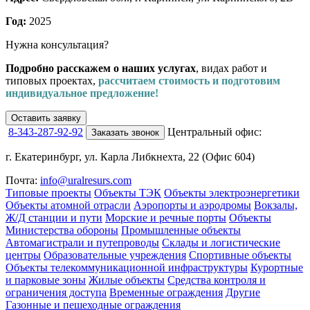
Год:
2025
Нужна консультация?
Подробно расскажем о наших услугах
, видах работ и
типовых проектах,
рассчитаем стоимость и подготовим
индивидуальное предложение!
Оставить заявку
8-343-287-92-92
Центральный офис:
Заказать звонок
г. Екатеринбург, ул. Карла Либкнехта, 22 (Офис 604)
Почта:
info@uralresurs.com
Типовые проекты
Объекты ТЭК
Объекты электроэнергетики
Объекты атомной отрасли
Аэропорты и аэродромы
Вокзалы,
Ж/Д станции и пути
Морские и речные порты
Объекты
Министерства обороны
Промышленные объекты
Автомагистрали и путепроводы
Склады и логистические
центры
Образовательные учреждения
Спортивные объекты
Объекты телекоммуникационной инфраструктуры
Курортные
и парковые зоны
Жилые объекты
Средства контроля и
ограничения доступа
Временные ограждения
Другие
Газонные и пешеходные ограждения