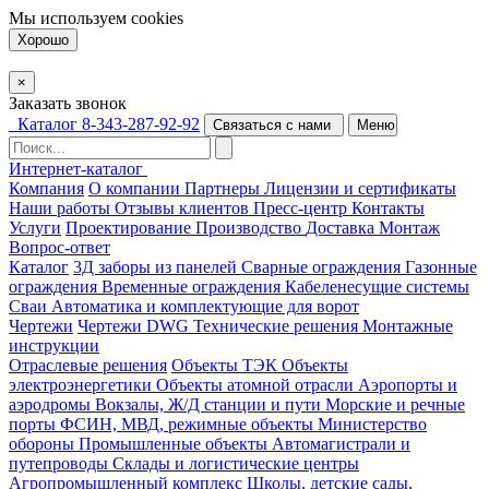
Мы используем
cookies
Хорошо
×
Заказать звонок
Каталог
8-343-287-92-92
Связаться с нами
Меню
Интернет-каталог
Компания
О компании
Партнеры
Лицензии и сертификаты
Наши работы
Отзывы клиентов
Пресс-центр
Контакты
Услуги
Проектирование
Производство
Доставка
Монтаж
Вопрос-ответ
Каталог
3Д заборы из панелей
Сварные ограждения
Газонные
ограждения
Временные ограждения
Кабеленесущие системы
Cваи
Автоматика и комплектующие для ворот
Чертежи
Чертежи DWG
Технические решения
Монтажные
инструкции
Отраслевые решения
Объекты ТЭК
Объекты
электроэнергетики
Объекты атомной отрасли
Аэропорты и
аэродромы
Вокзалы, Ж/Д станции и пути
Морские и речные
порты
ФСИН, МВД, режимные объекты
Министерство
обороны
Промышленные объекты
Автомагистрали и
путепроводы
Склады и логистические центры
Агропромышленный комплекс
Школы, детские сады,