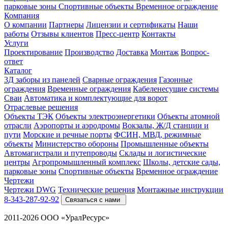
парковые зоны
Спортивные объекты
Временное ограждение
Компания
О компании
Партнеры
Лицензии и сертификаты
Наши
работы
Отзывы клиентов
Пресс-центр
Контакты
Услуги
Проектирование
Производство
Доставка
Монтаж
Вопрос-
ответ
Каталог
3Д заборы из панелей
Сварные ограждения
Газонные
ограждения
Временные ограждения
Кабеленесущие системы
Cваи
Автоматика и комплектующие для ворот
Отраслевые решения
Объекты ТЭК
Объекты электроэнергетики
Объекты атомной
отрасли
Аэропорты и аэродромы
Вокзалы, Ж/Д станции и
пути
Морские и речные порты
ФСИН, МВД, режимные
объекты
Министерство обороны
Промышленные объекты
Автомагистрали и путепроводы
Склады и логистические
центры
Агропромышленный комплекс
Школы, детские сады,
парковые зоны
Спортивные объекты
Временное ограждение
Чертежи
Чертежи DWG
Технические решения
Монтажные инструкции
8-343-287-92-92
Связаться с нами
2011-2026 ООО «УралРесурс»