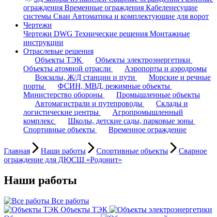
ограждения
Временные ограждения
Кабеленесущие
системы
Cваи
Автоматика и комплектующие для ворот
Чертежи
Чертежи DWG
Технические решения
Монтажные
инструкции
Отраслевые решения
Объекты ТЭК
Объекты электроэнергетики
Объекты атомной отрасли
Аэропорты и аэродромы
Вокзалы, Ж/Д станции и пути
Морские и речные
порты
ФСИН, МВД, режимные объекты
Министерство обороны
Промышленные объекты
Автомагистрали и путепроводы
Склады и
логистические центры
Агропромышленный
комплекс
Школы, детские сады, парковые зоны
Спортивные объекты
Временное ограждение
Главная
Наши работы
Спортивные объекты
Сварное
ограждение для ДЮСШ «Родонит»
Наши работы
Все работы
Объекты ТЭК