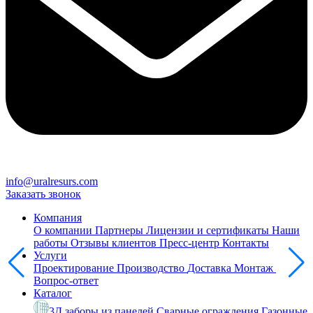
info@uralresurs.com
Заказать звонок
Компания
О компании
Партнеры
Лицензии и сертификаты
Наши
работы
Отзывы клиентов
Пресс-центр
Контакты
Услуги
Проектирование
Производство
Доставка
Монтаж
Вопрос-ответ
Каталог
3Д заборы из панелей
Сварные ограждения
Газонные