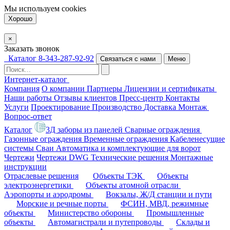
Мы используем
cookies
Хорошо
×
Заказать звонок
Каталог
8-343-287-92-92
Связаться с нами
Меню
Интернет-каталог
Компания
О компании
Партнеры
Лицензии и сертификаты
Наши работы
Отзывы клиентов
Пресс-центр
Контакты
Услуги
Проектирование
Производство
Доставка
Монтаж
Вопрос-ответ
Каталог
3Д заборы из панелей
Сварные ограждения
Газонные ограждения
Временные ограждения
Кабеленесущие
системы
Cваи
Автоматика и комплектующие для ворот
Чертежи
Чертежи DWG
Технические решения
Монтажные
инструкции
Отраслевые решения
Объекты ТЭК
Объекты
электроэнергетики
Объекты атомной отрасли
Аэропорты и аэродромы
Вокзалы, Ж/Д станции и пути
Морские и речные порты
ФСИН, МВД, режимные
объекты
Министерство обороны
Промышленные
объекты
Автомагистрали и путепроводы
Склады и