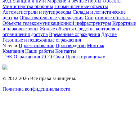
Ж/Д станции и пути
Морские и речные порты
Объекты
Министерства обороны
Промышленные объекты
Автомагистрали и путепроводы
Склады и логистические
центры
Образовательные учреждения
Спортивные объекты
Объекты телекоммуникационной инфраструктуры
Курортные
и парковые зоны
Жилые объекты
Средства контроля и
ограничения доступа
Временные ограждения
Другие
Газонные и пешеходные ограждения
Услуги
Проектирование
Производство
Монтаж
Компания
Наши работы
Контакты
ТЭК
Ограждения ИСО
Сваи
Проектировщикам
© 2012-2026 Все права защищены.
Политика конфиденциальности