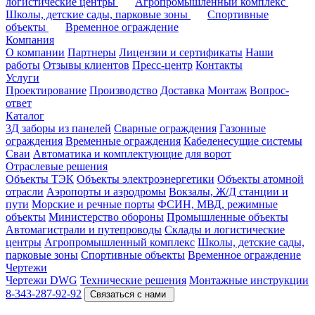
логистические центры
Агропромышленный комплекс
Школы, детские сады, парковые зоны
Спортивные
объекты
Временное ограждение
Компания
О компании
Партнеры
Лицензии и сертификаты
Наши
работы
Отзывы клиентов
Пресс-центр
Контакты
Услуги
Проектирование
Производство
Доставка
Монтаж
Вопрос-
ответ
Каталог
3Д заборы из панелей
Сварные ограждения
Газонные
ограждения
Временные ограждения
Кабеленесущие системы
Cваи
Автоматика и комплектующие для ворот
Отраслевые решения
Объекты ТЭК
Объекты электроэнергетики
Объекты атомной
отрасли
Аэропорты и аэродромы
Вокзалы, Ж/Д станции и
пути
Морские и речные порты
ФСИН, МВД, режимные
объекты
Министерство обороны
Промышленные объекты
Автомагистрали и путепроводы
Склады и логистические
центры
Агропромышленный комплекс
Школы, детские сады,
парковые зоны
Спортивные объекты
Временное ограждение
Чертежи
Чертежи DWG
Технические решения
Монтажные инструкции
8-343-287-92-92
Связаться с нами