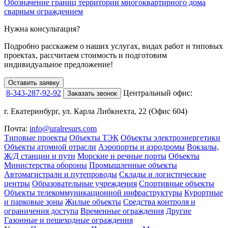
Обозначение границ территории многоквартирного дома
О
сварным ограждением
о
Нужна консультация?
Подробно расскажем о наших услугах
, видах работ и типовых
проектах,
рассчитаем стоимость и подготовим
индивидуальное предложение!
Оставить заявку
8-343-287-92-92
Центральный офис:
Заказать звонок
г. Екатеринбург, ул. Карла Либкнехта, 22 (Офис 604)
Почта:
info@uralresurs.com
Типовые проекты
Объекты ТЭК
Объекты электроэнергетики
Объекты атомной отрасли
Аэропорты и аэродромы
Вокзалы,
Ж/Д станции и пути
Морские и речные порты
Объекты
Министерства обороны
Промышленные объекты
Автомагистрали и путепроводы
Склады и логистические
центры
Образовательные учреждения
Спортивные объекты
Объекты телекоммуникационной инфраструктуры
Курортные
и парковые зоны
Жилые объекты
Средства контроля и
ограничения доступа
Временные ограждения
Другие
Газонные и пешеходные ограждения