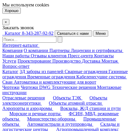
Мы используем
cookies
Хорошо
×
Заказать звонок
Каталог
8-343-287-92-92
Связаться с нами
Меню
Интернет-каталог
Компания
О компании
Партнеры
Лицензии и сертификаты
Наши работы
Отзывы клиентов
Пресс-центр
Контакты
Услуги
Проектирование
Производство
Доставка
Монтаж
Вопрос-ответ
Каталог
3Д заборы из панелей
Сварные ограждения
Газонные
ограждения
Временные ограждения
Кабеленесущие системы
Cваи
Автоматика и комплектующие для ворот
Чертежи
Чертежи DWG
Технические решения
Монтажные
инструкции
Отраслевые решения
Объекты ТЭК
Объекты
электроэнергетики
Объекты атомной отрасли
Аэропорты и аэродромы
Вокзалы, Ж/Д станции и пути
Морские и речные порты
ФСИН, МВД, режимные
объекты
Министерство обороны
Промышленные
объекты
Автомагистрали и путепроводы
Склады и
логистические центры
Агропромышленный комплекс