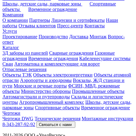
Школы, детские сады, парковые зоны
Спортивные
объекты
Временное ограждение
Компания
О компании
Партнеры
Лицензии и сертификаты
Наши
работы
Отзывы клиентов
Пресс-центр
Контакты
Услуги
Проектирование
Производство
Доставка
Монтаж
Вопрос-
ответ
Каталог
3Д заборы из панелей
Сварные ограждения
Газонные
ограждения
Временные ограждения
Кабеленесущие системы
Cваи
Автоматика и комплектующие для ворот
Отраслевые решения
Объекты ТЭК
Объекты электроэнергетики
Объекты атомной
отрасли
Аэропорты и аэродромы
Вокзалы, Ж/Д станции и
пути
Морские и речные порты
ФСИН, МВД, режимные
объекты
Министерство обороны
Промышленные объекты
Автомагистрали и путепроводы
Склады и логистические
центры
Агропромышленный комплекс
Школы, детские сады,
парковые зоны
Спортивные объекты
Временное ограждение
Чертежи
Чертежи DWG
Технические решения
Монтажные инструкции
8-343-287-92-92
Связаться с нами
2011-2026 ООО «УралРесурс»