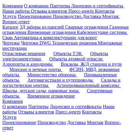
Компания
О компании
Партнеры
Лицензии и сертификаты
Наши работы
Отзывы клиентов
Пресс-центр
Контакты
Услуги
Проектирование
Производство
Доставка
Монтаж
Вопрос-ответ
Каталог
3Д заборы из панелей
Сварные ограждения
Газонные
ограждения
Временные ограждения
Кабеленесущие системы
Cваи
Автоматика и комплектующие для ворот
Чертежи
Чертежи DWG
Технические решения
Монтажные
инструкции
Отраслевые решения
Объекты ТЭК
Объекты
электроэнергетики
Объекты атомной отрасли
Аэропорты и аэродромы
Вокзалы, Ж/Д станции и пути
Морские и речные порты
ФСИН, МВД, режимные
объекты
Министерство обороны
Промышленные
объекты
Автомагистрали и путепроводы
Склады и
логистические центры
Агропромышленный комплекс
Школы, детские сады, парковые зоны
Спортивные
объекты
Временное ограждение
Компания
О компании
Партнеры
Лицензии и сертификаты
Наши
работы
Отзывы клиентов
Пресс-центр
Контакты
Услуги
Проектирование
Производство
Доставка
Монтаж
Вопрос-
ответ