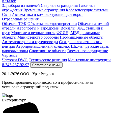
Каталог
3Д заборы из панелей
Сварные ограждения
Газонные
ограждения
Временные ограждения
Кабеленесущие системы
Cваи
Автоматика и комплектующие для ворот
Отраслевые решения
Объекты ТЭК
Объекты электроэнергетики
Объекты атомной
отрасли
Аэропорты и аэродромы
Вокзалы, Ж/Д станции и
пути
Морские и речные порты
ФСИН, МВД, режимные
объекты
Министерство обороны
Промышленные объекты
Автомагистрали и путепроводы
Склады и логистические
центры
Агропромышленный комплекс
Школы, детские сады,
парковые зоны
Спортивные объекты
Временное ограждение
Чертежи
Чертежи DWG
Технические решения
Монтажные инструкции
8-343-287-92-92
Связаться с нами
2011-2026 ООО «УралРесурс»
Проектирование, производство и профессиональная
установка ограждений под ключ
Екатеринбург