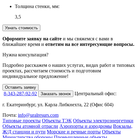
Толщина стенки, мм:
3,5
Узнать стоимость
Оформите заявку на сайте
и мы свяжемся с вами в
ближайшее время и
ответим на все интересующие вопросы.
Нужна консультация?
Подробно расскажем о наших услугах
, видах работ и типовых
проектах,
рассчитаем стоимость и подготовим
индивидуальное предложение!
Оставить заявку
8-343-287-92-92
Центральный офис:
Заказать звонок
г. Екатеринбург, ул. Карла Либкнехта, 22 (Офис 604)
Почта:
info@uralresurs.com
Типовые проекты
Объекты ТЭК
Объекты электроэнергетики
Объекты атомной отрасли
Аэропорты и аэродромы
Вокзалы,
Ж/Д станции и пути
Морские и речные порты
Объекты
Министерства обороны
Промышленные объекты