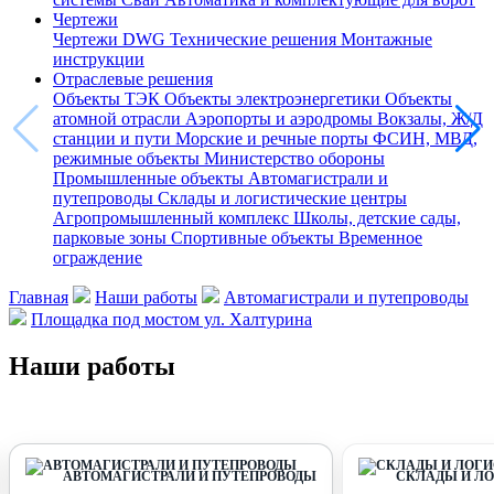
Чертежи
Чертежи DWG
Технические решения
Монтажные
инструкции
Отраслевые решения
Объекты ТЭК
Объекты электроэнергетики
Объекты
атомной отрасли
Аэропорты и аэродромы
Вокзалы, Ж/Д
станции и пути
Морские и речные порты
ФСИН, МВД,
режимные объекты
Министерство обороны
Промышленные объекты
Автомагистрали и
путепроводы
Склады и логистические центры
Агропромышленный комплекс
Школы, детские сады,
парковые зоны
Спортивные объекты
Временное
ограждение
Главная
Наши работы
Автомагистрали и путепроводы
Площадка под мостом ул. Халтурина
Наши работы
АВТОМАГИСТРАЛИ И ПУТЕПРОВОДЫ
СКЛАДЫ И Л