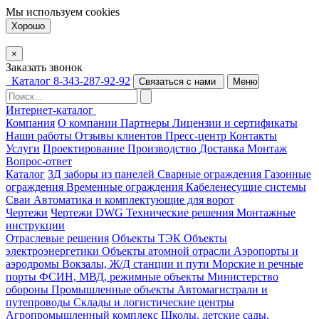
Мы используем
cookies
Хорошо
×
Заказать звонок
Каталог
8-343-287-92-92
Связаться с нами
Меню
Интернет-каталог
Компания
О компании
Партнеры
Лицензии и сертификаты
Наши работы
Отзывы клиентов
Пресс-центр
Контакты
Услуги
Проектирование
Производство
Доставка
Монтаж
Вопрос-ответ
Каталог
3Д заборы из панелей
Сварные ограждения
Газонные
ограждения
Временные ограждения
Кабеленесущие системы
Cваи
Автоматика и комплектующие для ворот
Чертежи
Чертежи DWG
Технические решения
Монтажные
инструкции
Отраслевые решения
Объекты ТЭК
Объекты
электроэнергетики
Объекты атомной отрасли
Аэропорты и
аэродромы
Вокзалы, Ж/Д станции и пути
Морские и речные
порты
ФСИН, МВД, режимные объекты
Министерство
обороны
Промышленные объекты
Автомагистрали и
путепроводы
Склады и логистические центры
Агропромышленный комплекс
Школы, детские сады,