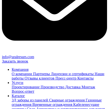
info@uralresurs.com
Заказать звонок
Компания
О компании
Партнеры
Лицензии и сертификаты
Наши
работы
Отзывы клиентов
Пресс-центр
Контакты
Услуги
Проектирование
Производство
Доставка
Монтаж
Вопрос-ответ
Каталог
3Д заборы из панелей
Сварные ограждения
Газонные
ограждения
Временные ограждения
Кабеленесущие
системы
Cваи
Автоматика и комплектующие для ворот