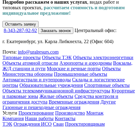
Подробно расскажем о наших услугах
, видах работ и
типовых проектах,
рассчитаем стоимость и подготовим
индивидуальное предложение!
Оставить заявку
8-343-287-92-92
Центральный офис:
Заказать звонок
г. Екатеринбург, ул. Карла Либкнехта, 22 (Офис 604)
Почта:
info@uralresurs.com
Типовые проекты
Объекты ТЭК
Объекты электроэнергетики
Объекты атомной отрасли
Аэропорты и аэродромы
Вокзалы,
Ж/Д станции и пути
Морские и речные порты
Объекты
Министерства обороны
Промышленные объекты
Автомагистрали и путепроводы
Склады и логистические
центры
Образовательные учреждения
Спортивные объекты
Объекты телекоммуникационной инфраструктуры
Курортные
и парковые зоны
Жилые объекты
Средства контроля и
ограничения доступа
Временные ограждения
Другие
Газонные и пешеходные ограждения
Услуги
Проектирование
Производство
Монтаж
Компания
Наши работы
Контакты
ТЭК
Ограждения ИСО
Сваи
Проектировщикам