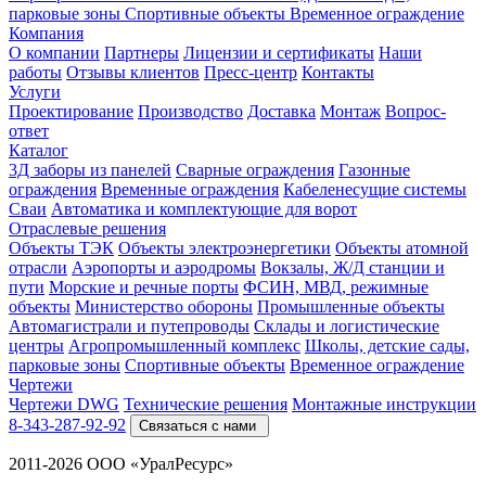
парковые зоны
Спортивные объекты
Временное ограждение
Компания
О компании
Партнеры
Лицензии и сертификаты
Наши
работы
Отзывы клиентов
Пресс-центр
Контакты
Услуги
Проектирование
Производство
Доставка
Монтаж
Вопрос-
ответ
Каталог
3Д заборы из панелей
Сварные ограждения
Газонные
ограждения
Временные ограждения
Кабеленесущие системы
Cваи
Автоматика и комплектующие для ворот
Отраслевые решения
Объекты ТЭК
Объекты электроэнергетики
Объекты атомной
отрасли
Аэропорты и аэродромы
Вокзалы, Ж/Д станции и
пути
Морские и речные порты
ФСИН, МВД, режимные
объекты
Министерство обороны
Промышленные объекты
Автомагистрали и путепроводы
Склады и логистические
центры
Агропромышленный комплекс
Школы, детские сады,
парковые зоны
Спортивные объекты
Временное ограждение
Чертежи
Чертежи DWG
Технические решения
Монтажные инструкции
8-343-287-92-92
Связаться с нами
2011-2026 ООО «УралРесурс»