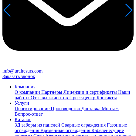
info@uralresurs.com
Заказать звонок
Компания
О компании
Партнеры
Лицензии и сертификаты
Наши
работы
Отзывы клиентов
Пресс-центр
Контакты
Услуги
Проектирование
Производство
Доставка
Монтаж
Вопрос-ответ
Каталог
3Д заборы из панелей
Сварные ограждения
Газонные
ограждения
Временные ограждения
Кабеленесущие
системы
Cваи
Автоматика и комплектующие для ворот