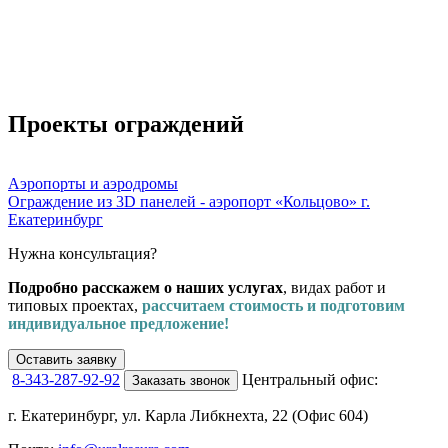
Проекты ограждений
Аэропорты и аэродромы
Ограждение из 3D панелей - аэропорт «Кольцово» г.
О
Екатеринбург
Е
Нужна консультация?
Подробно расскажем о наших услугах
, видах работ и
типовых проектах,
рассчитаем стоимость и подготовим
индивидуальное предложение!
Оставить заявку
8-343-287-92-92
Центральный офис:
Заказать звонок
г. Екатеринбург, ул. Карла Либкнехта, 22 (Офис 604)