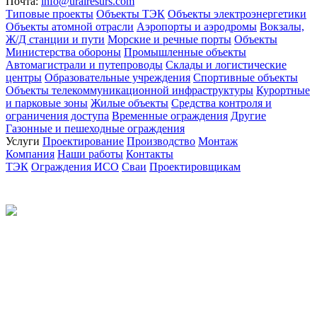
Почта:
info@uralresurs.com
Типовые проекты
Объекты ТЭК
Объекты электроэнергетики
Объекты атомной отрасли
Аэропорты и аэродромы
Вокзалы,
Ж/Д станции и пути
Морские и речные порты
Объекты
Министерства обороны
Промышленные объекты
Автомагистрали и путепроводы
Склады и логистические
центры
Образовательные учреждения
Спортивные объекты
Объекты телекоммуникационной инфраструктуры
Курортные
и парковые зоны
Жилые объекты
Средства контроля и
ограничения доступа
Временные ограждения
Другие
Газонные и пешеходные ограждения
Услуги
Проектирование
Производство
Монтаж
Компания
Наши работы
Контакты
ТЭК
Ограждения ИСО
Сваи
Проектировщикам
Политика конфиденциальности