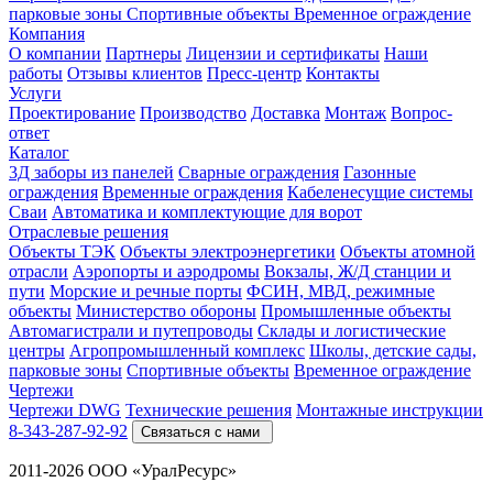
парковые зоны
Спортивные объекты
Временное ограждение
Компания
О компании
Партнеры
Лицензии и сертификаты
Наши
работы
Отзывы клиентов
Пресс-центр
Контакты
Услуги
Проектирование
Производство
Доставка
Монтаж
Вопрос-
ответ
Каталог
3Д заборы из панелей
Сварные ограждения
Газонные
ограждения
Временные ограждения
Кабеленесущие системы
Cваи
Автоматика и комплектующие для ворот
Отраслевые решения
Объекты ТЭК
Объекты электроэнергетики
Объекты атомной
отрасли
Аэропорты и аэродромы
Вокзалы, Ж/Д станции и
пути
Морские и речные порты
ФСИН, МВД, режимные
объекты
Министерство обороны
Промышленные объекты
Автомагистрали и путепроводы
Склады и логистические
центры
Агропромышленный комплекс
Школы, детские сады,
парковые зоны
Спортивные объекты
Временное ограждение
Чертежи
Чертежи DWG
Технические решения
Монтажные инструкции
8-343-287-92-92
Связаться с нами
2011-2026 ООО «УралРесурс»