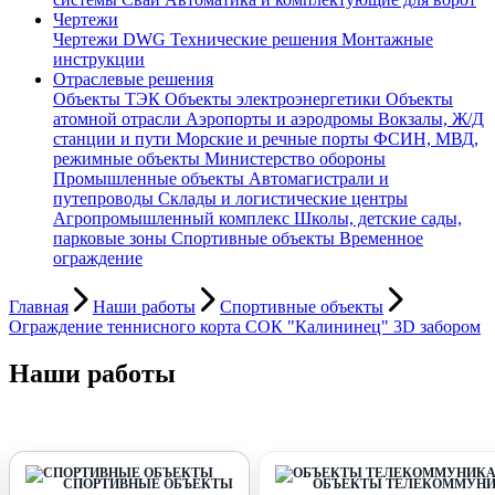
Чертежи
Чертежи DWG
Технические решения
Монтажные
инструкции
Отраслевые решения
Объекты ТЭК
Объекты электроэнергетики
Объекты
атомной отрасли
Аэропорты и аэродромы
Вокзалы, Ж/Д
станции и пути
Морские и речные порты
ФСИН, МВД,
режимные объекты
Министерство обороны
Промышленные объекты
Автомагистрали и
путепроводы
Склады и логистические центры
Агропромышленный комплекс
Школы, детские сады,
парковые зоны
Спортивные объекты
Временное
ограждение
Главная
Наши работы
Спортивные объекты
Ограждение теннисного корта СОК "Калининец" 3D забором
Наши работы
СПОРТИВНЫЕ ОБЪЕКТЫ
ОБЪЕКТЫ ТЕЛЕКОММУНИ