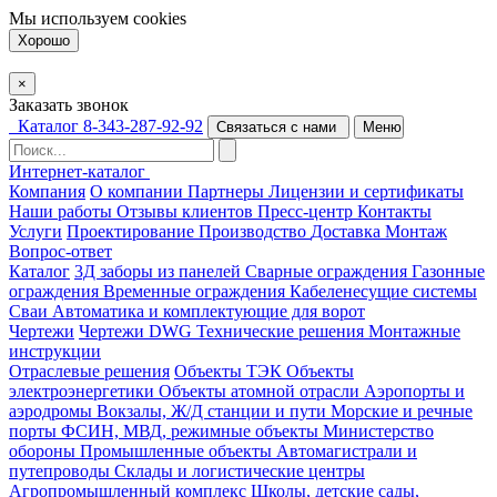
Мы используем
cookies
Хорошо
×
Заказать звонок
Каталог
8-343-287-92-92
Связаться с нами
Меню
Интернет-каталог
Компания
О компании
Партнеры
Лицензии и сертификаты
Наши работы
Отзывы клиентов
Пресс-центр
Контакты
Услуги
Проектирование
Производство
Доставка
Монтаж
Вопрос-ответ
Каталог
3Д заборы из панелей
Сварные ограждения
Газонные
ограждения
Временные ограждения
Кабеленесущие системы
Cваи
Автоматика и комплектующие для ворот
Чертежи
Чертежи DWG
Технические решения
Монтажные
инструкции
Отраслевые решения
Объекты ТЭК
Объекты
электроэнергетики
Объекты атомной отрасли
Аэропорты и
аэродромы
Вокзалы, Ж/Д станции и пути
Морские и речные
порты
ФСИН, МВД, режимные объекты
Министерство
обороны
Промышленные объекты
Автомагистрали и
путепроводы
Склады и логистические центры
Агропромышленный комплекс
Школы, детские сады,