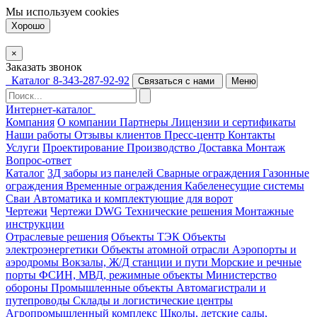
Мы используем
cookies
Хорошо
×
Заказать звонок
Каталог
8-343-287-92-92
Связаться с нами
Меню
Интернет-каталог
Компания
О компании
Партнеры
Лицензии и сертификаты
Наши работы
Отзывы клиентов
Пресс-центр
Контакты
Услуги
Проектирование
Производство
Доставка
Монтаж
Вопрос-ответ
Каталог
3Д заборы из панелей
Сварные ограждения
Газонные
ограждения
Временные ограждения
Кабеленесущие системы
Cваи
Автоматика и комплектующие для ворот
Чертежи
Чертежи DWG
Технические решения
Монтажные
инструкции
Отраслевые решения
Объекты ТЭК
Объекты
электроэнергетики
Объекты атомной отрасли
Аэропорты и
аэродромы
Вокзалы, Ж/Д станции и пути
Морские и речные
порты
ФСИН, МВД, режимные объекты
Министерство
обороны
Промышленные объекты
Автомагистрали и
путепроводы
Склады и логистические центры
Агропромышленный комплекс
Школы, детские сады,