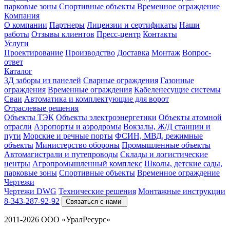
парковые зоны
Спортивные объекты
Временное ограждение
Компания
О компании
Партнеры
Лицензии и сертификаты
Наши
работы
Отзывы клиентов
Пресс-центр
Контакты
Услуги
Проектирование
Производство
Доставка
Монтаж
Вопрос-
ответ
Каталог
3Д заборы из панелей
Сварные ограждения
Газонные
ограждения
Временные ограждения
Кабеленесущие системы
Cваи
Автоматика и комплектующие для ворот
Отраслевые решения
Объекты ТЭК
Объекты электроэнергетики
Объекты атомной
отрасли
Аэропорты и аэродромы
Вокзалы, Ж/Д станции и
пути
Морские и речные порты
ФСИН, МВД, режимные
объекты
Министерство обороны
Промышленные объекты
Автомагистрали и путепроводы
Склады и логистические
центры
Агропромышленный комплекс
Школы, детские сады,
парковые зоны
Спортивные объекты
Временное ограждение
Чертежи
Чертежи DWG
Технические решения
Монтажные инструкции
8-343-287-92-92
Связаться с нами
2011-2026 ООО «УралРесурс»