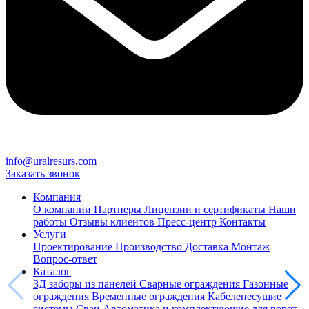
info@uralresurs.com
Заказать звонок
Компания
О компании
Партнеры
Лицензии и сертификаты
Наши
работы
Отзывы клиентов
Пресс-центр
Контакты
Услуги
Проектирование
Производство
Доставка
Монтаж
Вопрос-ответ
Каталог
3Д заборы из панелей
Сварные ограждения
Газонные
ограждения
Временные ограждения
Кабеленесущие
системы
Cваи
Автоматика и комплектующие для ворот