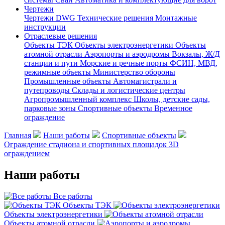
Чертежи
Чертежи DWG
Технические решения
Монтажные
инструкции
Отраслевые решения
Объекты ТЭК
Объекты электроэнергетики
Объекты
атомной отрасли
Аэропорты и аэродромы
Вокзалы, Ж/Д
станции и пути
Морские и речные порты
ФСИН, МВД,
режимные объекты
Министерство обороны
Промышленные объекты
Автомагистрали и
путепроводы
Склады и логистические центры
Агропромышленный комплекс
Школы, детские сады,
парковые зоны
Спортивные объекты
Временное
ограждение
Главная
Наши работы
Спортивные объекты
Ограждение стадиона и спортивных площадок 3D
ограждением
Наши работы
Все работы
Объекты ТЭК
Объекты электроэнергетики
Объекты атомной отрасли