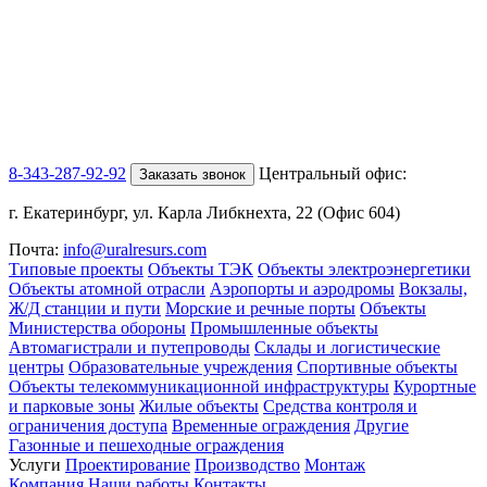
8-343-287-92-92
Центральный офис:
Заказать звонок
г. Екатеринбург, ул. Карла Либкнехта, 22 (Офис 604)
Почта:
info@uralresurs.com
Типовые проекты
Объекты ТЭК
Объекты электроэнергетики
Объекты атомной отрасли
Аэропорты и аэродромы
Вокзалы,
Ж/Д станции и пути
Морские и речные порты
Объекты
Министерства обороны
Промышленные объекты
Автомагистрали и путепроводы
Склады и логистические
центры
Образовательные учреждения
Спортивные объекты
Объекты телекоммуникационной инфраструктуры
Курортные
и парковые зоны
Жилые объекты
Средства контроля и
ограничения доступа
Временные ограждения
Другие
Газонные и пешеходные ограждения
Услуги
Проектирование
Производство
Монтаж
Компания
Наши работы
Контакты