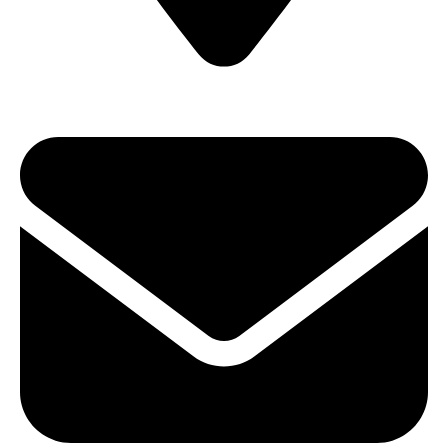
ул. Карла Либкнехта, 22 (Офис 604)