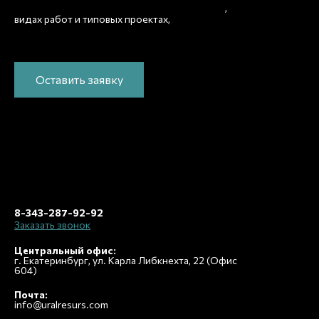
Подробно расскажем о наших услугах
,
рассчитаем
видах работ и типовых проектах,
стоимость и подготовим индивидуальное
предложение!
Оставить заявку
8-343-287-92-92
Заказать звонок
Центральный офис:
г. Екатеринбург, ул. Карла Либкнехта, 22 (Офис
604)
Почта:
info@uralresurs.com