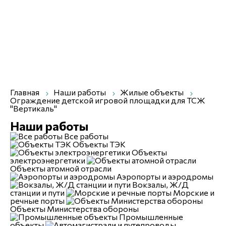
info@uralresurs.com
Заказать звонок
Компания
Услуги
Каталог
Чертежи
Отраслевые решения
Главная
Наши работы
Жилые объекты
Ограждение детской игровой площадки для ТСЖ
"Вертикаль"
Наши работы
Все работы
Объекты ТЭК
Объекты
электроэнергетики
Объекты атомной отрасли
Аэропорты и аэродромы
Вокзалы, Ж/Д
станции и пути
Морские и
речные порты
Объекты Министерства обороны
Промышленные
объекты