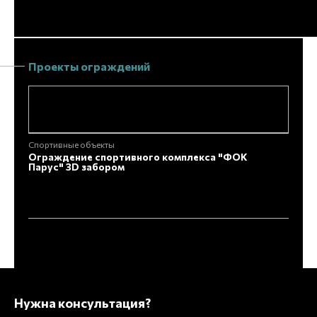
Проекты ограждений
Спортивные объекты
Аэроп
Ограждение спортивного комплекса "ФОК
Ограж
Парус" 3D забором
«Коль
Нужна консультация?